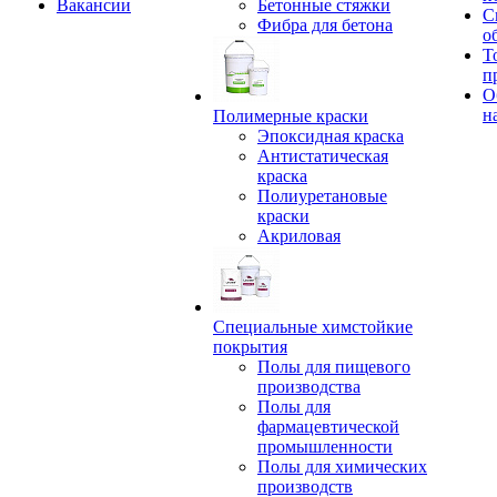
Вакансии
Бетонные стяжки
С
Фибра для бетона
о
Т
п
О
н
Полимерные краски
Эпоксидная краска
Антистатическая
краска
Полиуретановые
краски
Акриловая
Специальные химстойкие
покрытия
Полы для пищевого
производства
Полы для
фармацевтической
промышленности
Полы для химических
производств