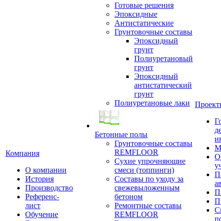
Готовые решения
Эпоксидные
Антистатические
Грунтовочные составы
Эпоксидный
грунт
Полиуретановый
грунт
Эпоксидный
антистатический
грунт
Полиуретановые лаки
Проект
Г
д
Бетонные полы
и
Грунтовочные составы
М
REMFLOOR
Компания
О
Сухие упрочняющие
у
О компании
смеси (топпинги)
П
История
Составы по уходу за
а
Производство
свежевыложенным
П
Референс-
бетоном
П
лист
Ремонтные составы
С
Обучение
REMFLOOR
п