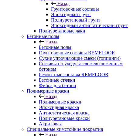
Назад
Грунтовочные составы
Эпоксидный грунт
Полиуретановый грунт
Эпоксидный антистатический грунт
Полиуретановые лаки
Бетонные полы
Назад
Бетонные полы
Грунтовочные составы REMFLOOR
Сухие упрочняющие смеси (топпинги)
Составы по уходу за свежевыложенным
бетоном
Ремонтные составы REMFLOOR
Бетонные стяжки
Фибра для бетона
Полимерные краски
Назад
Полимерные краски
Эпоксидная краска
Антистатическая краска
Полиуретановые краски
Акриловая
Специальные химстойкие покрытия
Назад