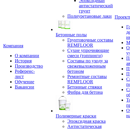
Эпоксидный
антистатический
грунт
Полиуретановые лаки
Проект
Г
д
Бетонные полы
и
Грунтовочные составы
М
REMFLOOR
Компания
О
Сухие упрочняющие
у
О компании
смеси (топпинги)
П
История
Составы по уходу за
а
Производство
свежевыложенным
П
Референс-
бетоном
П
лист
Ремонтные составы
С
Обучение
REMFLOOR
п
Вакансии
Бетонные стяжки
С
Фибра для бетона
о
Т
п
О
н
Полимерные краски
Эпоксидная краска
Антистатическая