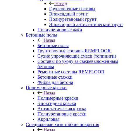
Назад
Грунтовочные составы
Эпоксидный грунт
Полиуретановый грунт
Эпоксидный антистатический грунт
Полиуретановые лаки
Бетонные полы
Назад
Бетонные полы
Грунтовочные составы REMFLOOR
Сухие упрочняющие смеси (топпинги)
Составы по уходу за свежевыложенным
бетоном
Ремонтные составы REMFLOOR
Бетонные стяжки
Фибра для бетона
Полимерные краски
Назад
Полимерные краски
Эпоксидная краска
Антистатическая краска
Полиуретановые краски
Акриловая
Специальные химстойкие покрытия
Назад