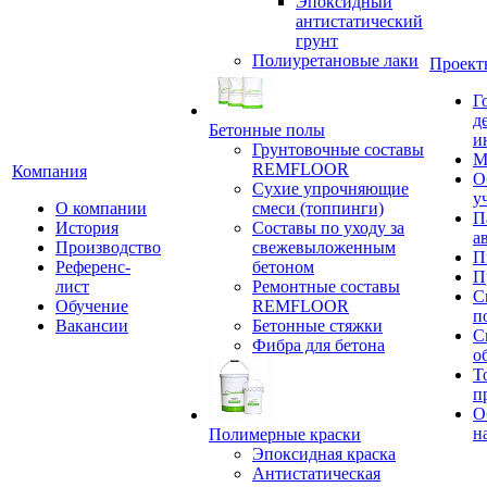
Эпоксидный
антистатический
грунт
Полиуретановые лаки
Проект
Г
д
Бетонные полы
и
Грунтовочные составы
М
REMFLOOR
Компания
О
Сухие упрочняющие
у
О компании
смеси (топпинги)
П
История
Составы по уходу за
а
Производство
свежевыложенным
П
Референс-
бетоном
П
лист
Ремонтные составы
С
Обучение
REMFLOOR
п
Вакансии
Бетонные стяжки
С
Фибра для бетона
о
Т
п
О
н
Полимерные краски
Эпоксидная краска
Антистатическая