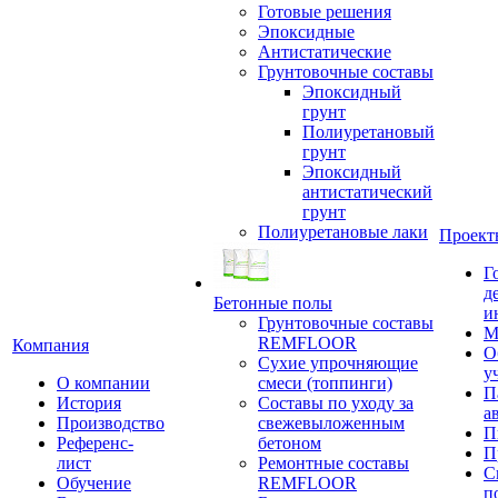
Готовые решения
Эпоксидные
Антистатические
Грунтовочные составы
Эпоксидный
грунт
Полиуретановый
грунт
Эпоксидный
антистатический
грунт
Полиуретановые лаки
Проект
Г
д
Бетонные полы
и
Грунтовочные составы
М
REMFLOOR
Компания
О
Сухие упрочняющие
у
О компании
смеси (топпинги)
П
История
Составы по уходу за
а
Производство
свежевыложенным
П
Референс-
бетоном
П
лист
Ремонтные составы
С
Обучение
REMFLOOR
п