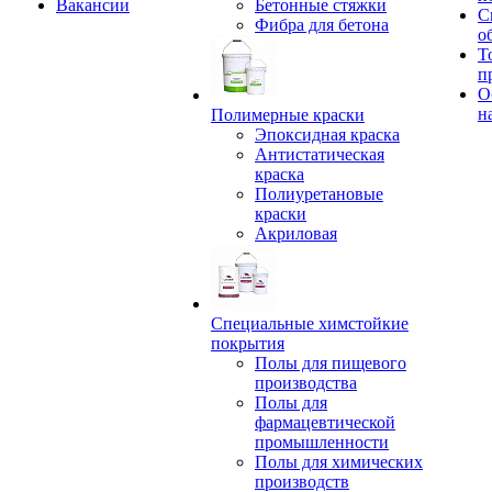
Вакансии
Бетонные стяжки
С
Фибра для бетона
о
Т
п
О
н
Полимерные краски
Эпоксидная краска
Антистатическая
краска
Полиуретановые
краски
Акриловая
Специальные химстойкие
покрытия
Полы для пищевого
производства
Полы для
фармацевтической
промышленности
Полы для химических
производств