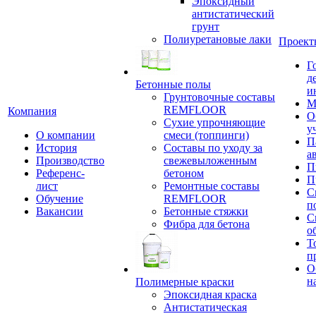
Эпоксидный
антистатический
грунт
Полиуретановые лаки
Проект
Г
д
Бетонные полы
и
Грунтовочные составы
М
REMFLOOR
Компания
О
Сухие упрочняющие
у
О компании
смеси (топпинги)
П
История
Составы по уходу за
а
Производство
свежевыложенным
П
Референс-
бетоном
П
лист
Ремонтные составы
С
Обучение
REMFLOOR
п
Вакансии
Бетонные стяжки
С
Фибра для бетона
о
Т
п
О
н
Полимерные краски
Эпоксидная краска
Антистатическая