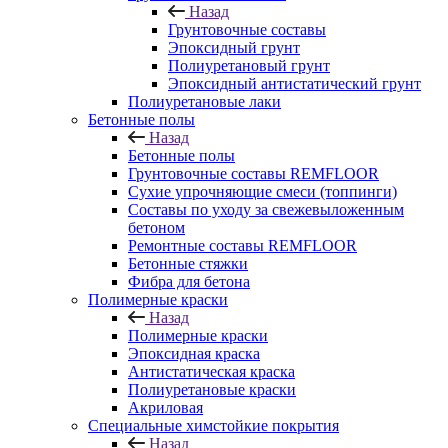
Назад
Грунтовочные составы
Эпоксидный грунт
Полиуретановый грунт
Эпоксидный антистатический грунт
Полиуретановые лаки
Бетонные полы
Назад
Бетонные полы
Грунтовочные составы REMFLOOR
Сухие упрочняющие смеси (топпинги)
Составы по уходу за свежевыложенным
бетоном
Ремонтные составы REMFLOOR
Бетонные стяжки
Фибра для бетона
Полимерные краски
Назад
Полимерные краски
Эпоксидная краска
Антистатическая краска
Полиуретановые краски
Акриловая
Специальные химстойкие покрытия
Назад