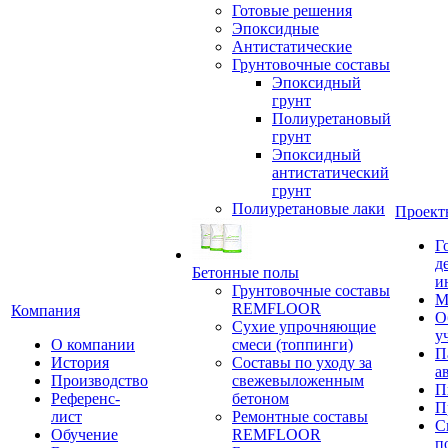
Готовые решения
Эпоксидные
Антистатические
Грунтовочные составы
Эпоксидный
грунт
Полиуретановый
грунт
Эпоксидный
антистатический
грунт
Полиуретановые лаки
Проект
Г
д
Бетонные полы
и
Грунтовочные составы
М
REMFLOOR
Компания
О
Сухие упрочняющие
у
О компании
смеси (топпинги)
П
История
Составы по уходу за
а
Производство
свежевыложенным
П
Референс-
бетоном
П
лист
Ремонтные составы
С
Обучение
REMFLOOR
п