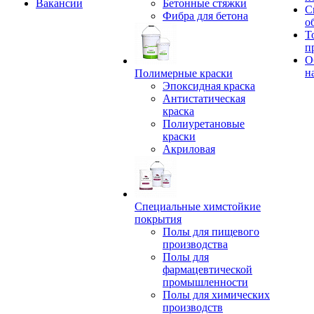
Вакансии
Бетонные стяжки
С
Фибра для бетона
о
Т
п
О
н
Полимерные краски
Эпоксидная краска
Антистатическая
краска
Полиуретановые
краски
Акриловая
Специальные химстойкие
покрытия
Полы для пищевого
производства
Полы для
фармацевтической
промышленности
Полы для химических
производств