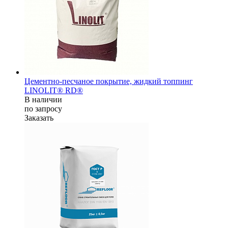
Цементно-песчаное покрытие, жидкий топпинг
LINOLIT® RD®
В наличии
по зап
р
осу
Заказать