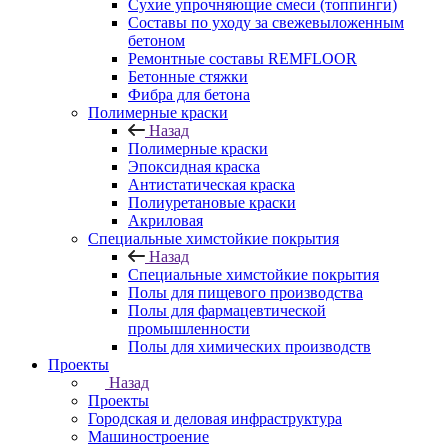
Сухие упрочняющие смеси (топпинги)
Составы по уходу за свежевыложенным
бетоном
Ремонтные составы REMFLOOR
Бетонные стяжки
Фибра для бетона
Полимерные краски
Назад
Полимерные краски
Эпоксидная краска
Антистатическая краска
Полиуретановые краски
Акриловая
Специальные химстойкие покрытия
Назад
Специальные химстойкие покрытия
Полы для пищевого производства
Полы для фармацевтической
промышленности
Полы для химических производств
Проекты
Назад
Проекты
Городская и деловая инфраструктура
Машиностроение