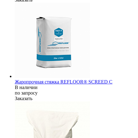
Жаропрочная стяжка REFLOOR® SCREED C
В наличии
по зап
р
осу
Заказать