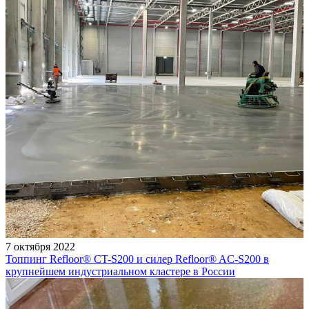
7 октября 2022
Топпинг Refloor®️ CT-S200 и силер Refloor®️ AC-S200 в
крупнейшем индустриальном кластере в России