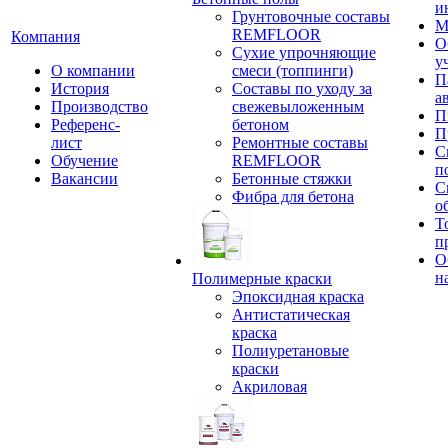
и
Грунтовочные составы
М
REMFLOOR
Компания
О
Сухие упрочняющие
у
О компании
смеси (топпинги)
П
История
Составы по уходу за
а
Производство
свежевыложенным
П
Референс-
бетоном
П
лист
Ремонтные составы
С
Обучение
REMFLOOR
п
Вакансии
Бетонные стяжки
С
Фибра для бетона
о
Т
п
О
н
Полимерные краски
Эпоксидная краска
Антистатическая
краска
Полиуретановые
краски
Акриловая