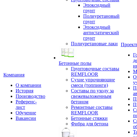
Эпоксидный
грунт
Полиуретановый
грунт
Эпоксидный
антистатический
грунт
Полиуретановые лаки
Проект
Г
д
Бетонные полы
и
Грунтовочные составы
М
REMFLOOR
Компания
О
Сухие упрочняющие
у
О компании
смеси (топпинги)
П
История
Составы по уходу за
а
Производство
свежевыложенным
П
Референс-
бетоном
П
лист
Ремонтные составы
С
Обучение
REMFLOOR
п
Вакансии
Бетонные стяжки
С
Фибра для бетона
о
Т