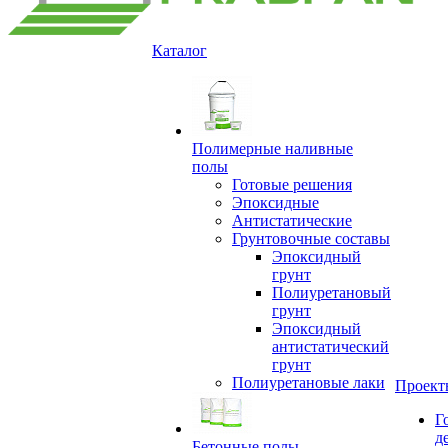
Каталог
Полимерные наливные
полы
Готовые решения
Эпоксидные
Антистатические
Грунтовочные составы
Эпоксидный
грунт
Полиуретановый
грунт
Эпоксидный
антистатический
грунт
Полиуретановые лаки
Проект
Г
д
Бетонные полы