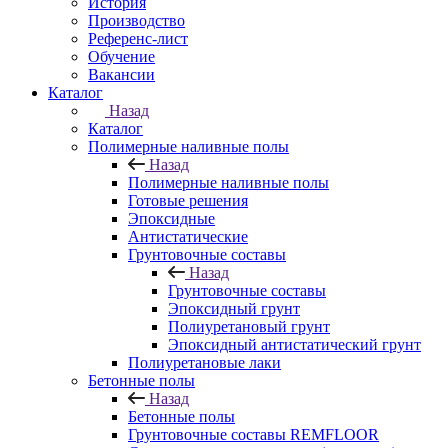
История
Производство
Референс-лист
Обучение
Вакансии
Каталог
Назад
Каталог
Полимерные наливные полы
Назад
Полимерные наливные полы
Готовые решения
Эпоксидные
Антистатические
Грунтовочные составы
Назад
Грунтовочные составы
Эпоксидный грунт
Полиуретановый грунт
Эпоксидный антистатический грунт
Полиуретановые лаки
Бетонные полы
Назад
Бетонные полы
Грунтовочные составы REMFLOOR