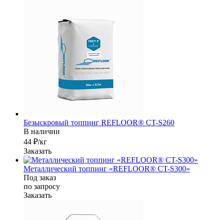
Безыскровый топпинг REFLOOR® CT-S260
В наличии
44 ₽/кг
Заказать
Металлический топпинг «REFLOOR® CT-S300»
Под заказ
по зап
р
осу
Заказать