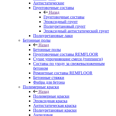
Антистатические
Грунтовочные составы
Назад
Грунтовочные составы
Эпоксидный грунт
Полиуретановый грунт
Эпоксидный антистатический грунт
Полиуретановые лаки
Бетонные полы
Назад
Бетонные полы
Грунтовочные составы REMFLOOR
Сухие упрочняющие смеси (топпинги)
Составы по уходу за свежевыложенным
бетоном
Ремонтные составы REMFLOOR
Бетонные стяжки
Фибра для бетона
Полимерные краски
Назад
Полимерные краски
Эпоксидная краска
Антистатическая краска
Полиуретановые краски
Акриловая