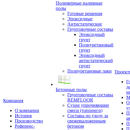
Полимерные наливные
полы
Готовые решения
Эпоксидные
Антистатические
Грунтовочные составы
Эпоксидный
грунт
Полиуретановый
грунт
Эпоксидный
антистатический
грунт
Полиуретановые лаки
Проект
Г
д
Бетонные полы
и
Грунтовочные составы
М
REMFLOOR
Компания
О
Сухие упрочняющие
у
О компании
смеси (топпинги)
П
История
Составы по уходу за
а
Производство
свежевыложенным
П
Референс-
бетоном
П