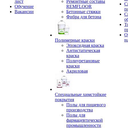
лист
Ремонтные составы
С
Обучение
REMFLOOR
п
Вакансии
Бетонные стяжки
С
Фибра для бетона
о
Т
п
О
н
Полимерные краски
Эпоксидная краска
Антистатическая
краска
Полиуретановые
краски
Акриловая
Специальные химстойкие
покрытия
Полы для пищевого
производства
Полы для
фармацевтической
промышленности