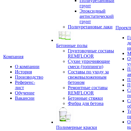
Полиуретановый
грунт
Эпоксидный
антистатический
грунт
Полиуретановые лаки
Проект
Г
д
Бетонные полы
и
Грунтовочные составы
М
REMFLOOR
Компания
О
Сухие упрочняющие
у
О компании
смеси (топпинги)
П
История
Составы по уходу за
а
Производство
свежевыложенным
П
Референс-
бетоном
П
лист
Ремонтные составы
С
Обучение
REMFLOOR
п
Вакансии
Бетонные стяжки
С
Фибра для бетона
о
Т
п
О
н
Полимерные краски