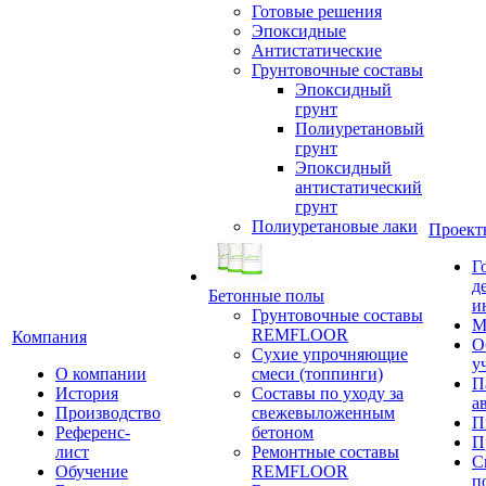
Готовые решения
Эпоксидные
Антистатические
Грунтовочные составы
Эпоксидный
грунт
Полиуретановый
грунт
Эпоксидный
антистатический
грунт
Полиуретановые лаки
Проект
Г
д
Бетонные полы
и
Грунтовочные составы
М
REMFLOOR
Компания
О
Сухие упрочняющие
у
О компании
смеси (топпинги)
П
История
Составы по уходу за
а
Производство
свежевыложенным
П
Референс-
бетоном
П
лист
Ремонтные составы
С
Обучение
REMFLOOR
п