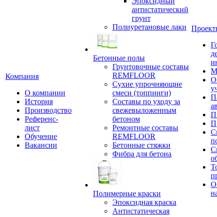
Эпоксидный
антистатический
грунт
Полиуретановые лаки
Проект
Г
д
Бетонные полы
и
Грунтовочные составы
М
REMFLOOR
Компания
О
Сухие упрочняющие
у
О компании
смеси (топпинги)
П
История
Составы по уходу за
а
Производство
свежевыложенным
П
Референс-
бетоном
П
лист
Ремонтные составы
С
Обучение
REMFLOOR
п
Вакансии
Бетонные стяжки
С
Фибра для бетона
о
Т
п
О
н
Полимерные краски
Эпоксидная краска
Антистатическая