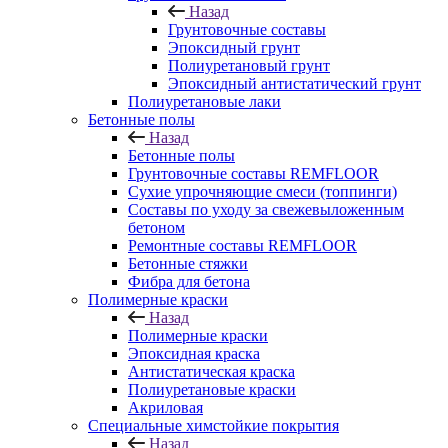
Назад
Грунтовочные составы
Эпоксидный грунт
Полиуретановый грунт
Эпоксидный антистатический грунт
Полиуретановые лаки
Бетонные полы
Назад
Бетонные полы
Грунтовочные составы REMFLOOR
Сухие упрочняющие смеси (топпинги)
Составы по уходу за свежевыложенным
бетоном
Ремонтные составы REMFLOOR
Бетонные стяжки
Фибра для бетона
Полимерные краски
Назад
Полимерные краски
Эпоксидная краска
Антистатическая краска
Полиуретановые краски
Акриловая
Специальные химстойкие покрытия
Назад