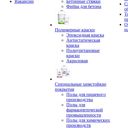
Вакансии
Бетонные стяжки
С
Фибра для бетона
о
Т
п
О
н
Полимерные краски
Эпоксидная краска
Антистатическая
краска
Полиуретановые
краски
Акриловая
Специальные химстойкие
покрытия
Полы для пищевого
производства
Полы для
фармацевтической
промышленности
Полы для химических
производств