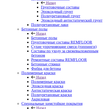
Назад
Грунтовочные составы
Эпоксидный грунт
Полиуретановый грунт
Эпоксидный антистатический грунт
Полиуретановые лаки
Бетонные полы
Назад
Бетонные полы
Грунтовочные составы REMFLOOR
Сухие упрочняющие смеси (топпинги)
Составы по уходу за свежевыложенным
бетоном
Ремонтные составы REMFLOOR
Бетонные стяжки
Фибра для бетона
Полимерные краски
Назад
Полимерные краски
Эпоксидная краска
Антистатическая краска
Полиуретановые краски
Акриловая
Специальные химстойкие покрытия
Назад