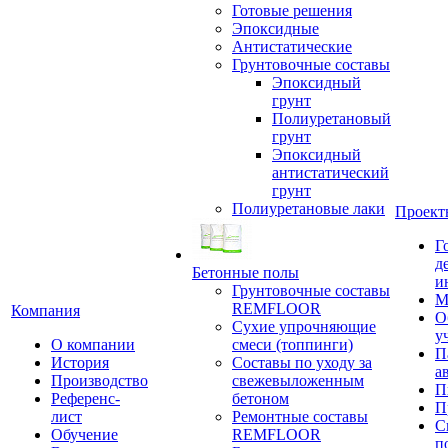
Готовые решения
Эпоксидные
Антистатические
Грунтовочные составы
Эпоксидный
грунт
Полиуретановый
грунт
Эпоксидный
антистатический
грунт
Полиуретановые лаки
Проект
Г
д
Бетонные полы
и
Грунтовочные составы
М
REMFLOOR
Компания
О
Сухие упрочняющие
у
О компании
смеси (топпинги)
П
История
Составы по уходу за
а
Производство
свежевыложенным
П
Референс-
бетоном
П
лист
Ремонтные составы
С
Обучение
REMFLOOR
п