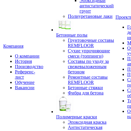
Эпоксидный
антистатический
грунт
Полиуретановые лаки
Проект
Г
д
Бетонные полы
и
Грунтовочные составы
М
REMFLOOR
Компания
О
Сухие упрочняющие
у
О компании
смеси (топпинги)
П
История
Составы по уходу за
а
Производство
свежевыложенным
П
Референс-
бетоном
П
лист
Ремонтные составы
С
Обучение
REMFLOOR
п
Вакансии
Бетонные стяжки
С
Фибра для бетона
о
Т
п
О
н
Полимерные краски
Эпоксидная краска
Антистатическая