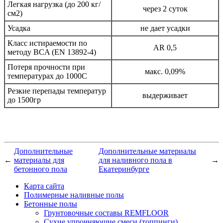
Легкая нагрузка (до 200 кг/
через 2 суток
см2)
Усадка
не дает усадки
Класс истираемости по
AR 0,5
методу BCA (EN 13892-4)
Потеря прочности при
макс. 0,09%
температурах до 1000С
Резкие перепады температур
выдерживает
до 1500гр
Дополнительные
Дополнительные материалы
←
материалы для
для наливного пола в
→
бетонного пола
Екатеринбурге
Карта сайта
Полимерные наливные полы
Бетонные полы
Грунтовочные составы REMFLOOR
Сухие упрочняющие смеси (топпинги)