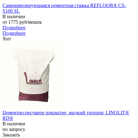
Самонивелирующаяся цементная стяжка REFLOOR® CS-
S100 SL
В наличии
от 1775
руб
/мешок
Подробнее
Подробнее
Хит
Цементно-песчаное покрытие, жидкий топпинг LINOLIT®
RD®
В наличии
по зап
р
осу
Заказать