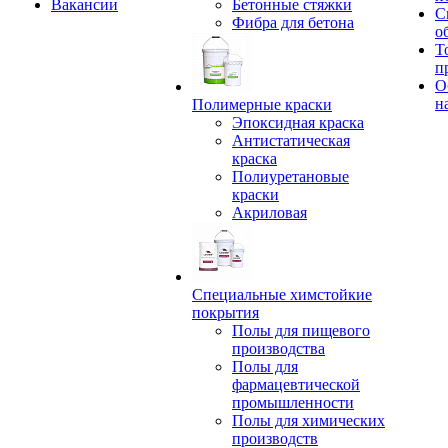
Вакансии
Бетонные стяжки
С
Фибра для бетона
о
Т
п
О
н
Полимерные краски
Эпоксидная краска
Антистатическая
краска
Полиуретановые
краски
Акриловая
Специальные химстойкие
покрытия
Полы для пищевого
производства
Полы для
фармацевтической
промышленности
Полы для химических
производств