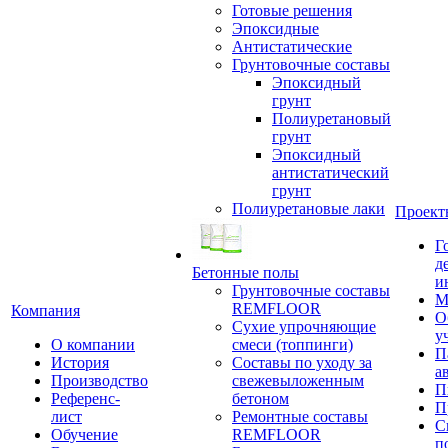
Готовые решения
Эпоксидные
Антистатические
Грунтовочные составы
Эпоксидный
грунт
Полиуретановый
грунт
Эпоксидный
антистатический
грунт
Полиуретановые лаки
Проект
Г
д
Бетонные полы
и
Грунтовочные составы
М
REMFLOOR
Компания
О
Сухие упрочняющие
у
О компании
смеси (топпинги)
П
История
Составы по уходу за
а
Производство
свежевыложенным
П
Референс-
бетоном
П
лист
Ремонтные составы
С
Обучение
REMFLOOR
п