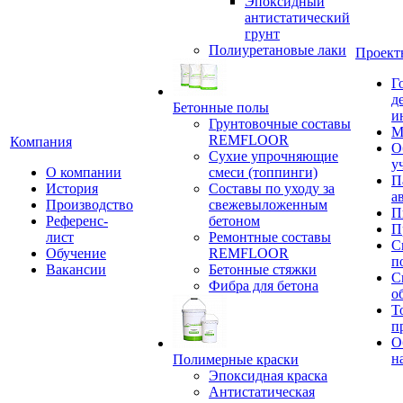
Эпоксидный
антистатический
грунт
Полиуретановые лаки
Проект
Г
д
Бетонные полы
и
Грунтовочные составы
М
REMFLOOR
Компания
О
Сухие упрочняющие
у
О компании
смеси (топпинги)
П
История
Составы по уходу за
а
Производство
свежевыложенным
П
Референс-
бетоном
П
лист
Ремонтные составы
С
Обучение
REMFLOOR
п
Вакансии
Бетонные стяжки
С
Фибра для бетона
о
Т
п
О
н
Полимерные краски
Эпоксидная краска
Антистатическая