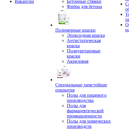
Вакансии
Бетонные стяжки
С
Фибра для бетона
о
Т
п
О
н
Полимерные краски
Эпоксидная краска
Антистатическая
краска
Полиуретановые
краски
Акриловая
Специальные химстойкие
покрытия
Полы для пищевого
производства
Полы для
фармацевтической
промышленности
Полы для химических
производств