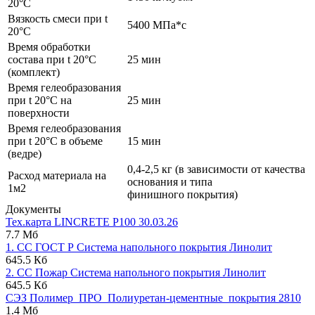
20°C
Вязкость смеси при t
5400 МПа*с
20°С
Время обработки
состава при t 20°C
25 мин
(комплект)
Время гелеобразования
при t 20°C на
25 мин
поверхности
Время гелеобразования
при t 20°C в объеме
15 мин
(ведре)
0,4-2,5 кг (в зависимости от качества
Расход материала на
основания и типа
1м2
финишного покрытия)
Документы
Тех.карта LINCRETE P100 30.03.26
7.7 Мб
1. СС ГОСТ Р Система напольного покрытия Линолит
645.5 Кб
2. СС Пожар Система напольного покрытия Линолит
645.5 Кб
СЭЗ Полимер_ПРО_Полиуретан-цементные_покрытия 2810
1.4 Мб