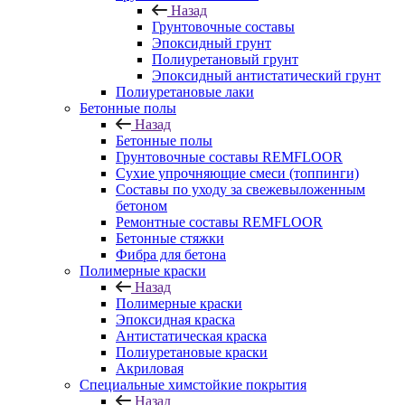
Назад
Грунтовочные составы
Эпоксидный грунт
Полиуретановый грунт
Эпоксидный антистатический грунт
Полиуретановые лаки
Бетонные полы
Назад
Бетонные полы
Грунтовочные составы REMFLOOR
Сухие упрочняющие смеси (топпинги)
Составы по уходу за свежевыложенным
бетоном
Ремонтные составы REMFLOOR
Бетонные стяжки
Фибра для бетона
Полимерные краски
Назад
Полимерные краски
Эпоксидная краска
Антистатическая краска
Полиуретановые краски
Акриловая
Специальные химстойкие покрытия
Назад