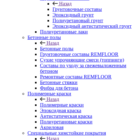
Назад
Грунтовочные составы
Эпоксидный грунт
Полиуретановый грунт
Эпоксидный антистатический грунт
Полиуретановые лаки
Бетонные полы
Назад
Бетонные полы
Грунтовочные составы REMFLOOR
Сухие упрочняющие смеси (топпинги)
Составы по уходу за свежевыложенным
бетоном
Ремонтные составы REMFLOOR
Бетонные стяжки
Фибра для бетона
Полимерные краски
Назад
Полимерные краски
Эпоксидная краска
Антистатическая краска
Полиуретановые краски
Акриловая
Специальные химстойкие покрытия
Назад