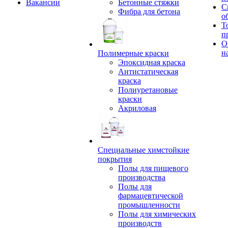
Вакансии
Бетонные стяжки
С
Фибра для бетона
о
Т
п
О
н
Полимерные краски
Эпоксидная краска
Антистатическая
краска
Полиуретановые
краски
Акриловая
Специальные химстойкие
покрытия
Полы для пищевого
производства
Полы для
фармацевтической
промышленности
Полы для химических
производств