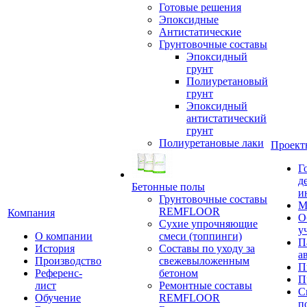
Готовые решения
Эпоксидные
Антистатические
Грунтовочные составы
Эпоксидный
грунт
Полиуретановый
грунт
Эпоксидный
антистатический
грунт
Полиуретановые лаки
Проект
Г
д
Бетонные полы
и
Грунтовочные составы
М
REMFLOOR
Компания
О
Сухие упрочняющие
у
О компании
смеси (топпинги)
П
История
Составы по уходу за
а
Производство
свежевыложенным
П
Референс-
бетоном
П
лист
Ремонтные составы
С
Обучение
REMFLOOR
п