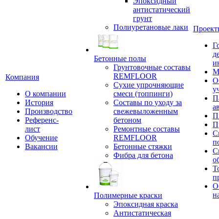
Эпоксидный
антистатический
грунт
Полиуретановые лаки
Проект
Г
д
Бетонные полы
и
Грунтовочные составы
М
REMFLOOR
Компания
О
Сухие упрочняющие
у
О компании
смеси (топпинги)
П
История
Составы по уходу за
а
Производство
свежевыложенным
П
Референс-
бетоном
П
лист
Ремонтные составы
С
Обучение
REMFLOOR
п
Вакансии
Бетонные стяжки
С
Фибра для бетона
о
Т
п
О
н
Полимерные краски
Эпоксидная краска
Антистатическая