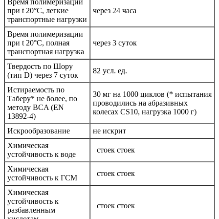
Время полимеризации
при t 20°C, легкие
через 24 часа
транспортные нагрузки
Время полимеризации
при t 20°C, полная
через 3 суток
транспортная нагрузка
Твердость по Шору
82 усл. ед.
(тип D) через 7 суток
Истираемость по
30 мг на 1000 циклов (* испытания
Таберу* не более, по
проводились на абразивных
методу BCA (EN
колесах CS10, нагрузка 1000 г)
13892-4)
Искрообразование
не искрит
Химическая
стоек стоек
устойчивость к воде
Химическая
стоек стоек
устойчивость к ГСМ
Химическая
устойчивость к
стоек стоек
разбавленным
кислотам