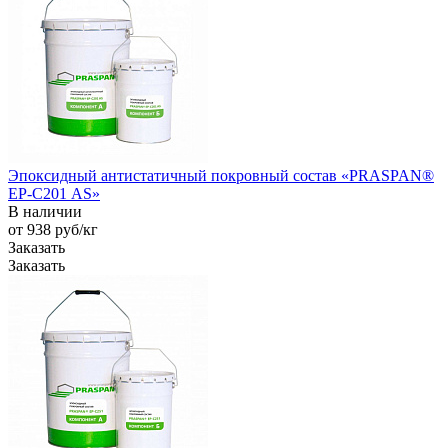
Эпоксидный антистатичный покровный состав «PRASPAN®
EP-С201 AS»
В наличии
от 938
руб
/кг
Заказать
Заказать