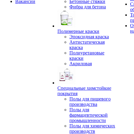
Вакансии
Бетонные стяжки
С
Фибра для бетона
о
Т
п
О
н
Полимерные краски
Эпоксидная краска
Антистатическая
краска
Полиуретановые
краски
Акриловая
Специальные химстойкие
покрытия
Полы для пищевого
производства
Полы для
фармацевтической
промышленности
Полы для химических
производств