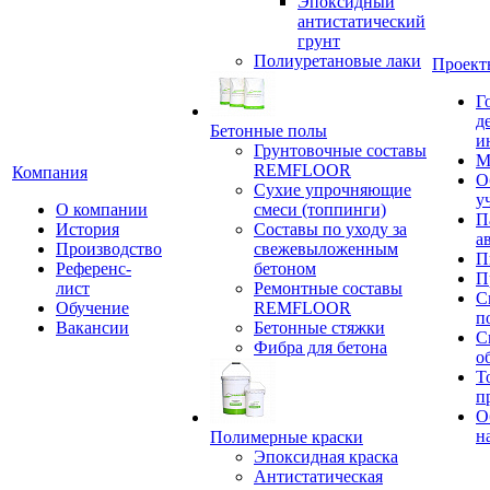
Эпоксидный
антистатический
грунт
Полиуретановые лаки
Проект
Г
д
Бетонные полы
и
Грунтовочные составы
М
REMFLOOR
Компания
О
Сухие упрочняющие
у
О компании
смеси (топпинги)
П
История
Составы по уходу за
а
Производство
свежевыложенным
П
Референс-
бетоном
П
лист
Ремонтные составы
С
Обучение
REMFLOOR
п
Вакансии
Бетонные стяжки
С
Фибра для бетона
о
Т
п
О
н
Полимерные краски
Эпоксидная краска
Антистатическая