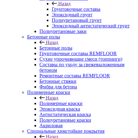
Назад
Грунтовочные составы
Эпоксидный грунт
Полиуретановый грунт
Эпоксидный антистатический грунт
Полиуретановые лаки
Бетонные полы
Назад
Бетонные полы
Грунтовочные составы REMFLOOR
Сухие упрочняющие смеси (топпинги)
Составы по уходу за свежевыложенным
бетоном
Ремонтные составы REMFLOOR
Бетонные стяжки
Фибра для бетона
Полимерные краски
Назад
Полимерные краски
Эпоксидная краска
Антистатическая краска
Полиуретановые краски
Акриловая
Специальные химстойкие покрытия
Назад