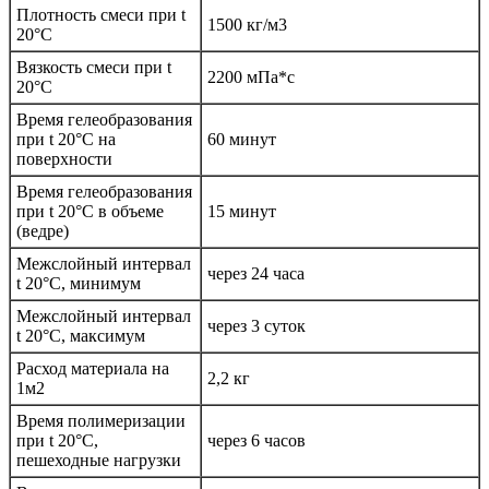
Плотность смеси при t
1500 кг/м3
20°C
Вязкость смеси при t
2200 мПа*с
20°С
Время гелеобразования
при t 20°C на
60 минут
поверхности
Время гелеобразования
при t 20°C в объеме
15 минут
(ведре)
Межслойный интервал
через 24 часа
t 20°С, минимум
Межслойный интервал
через 3 суток
t 20°С, максимум
Расход материала на
2,2 кг
1м2
Время полимеризации
при t 20°C,
через 6 часов
пешеходные нагрузки