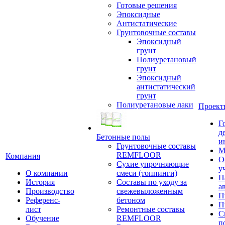
Готовые решения
Эпоксидные
Антистатические
Грунтовочные составы
Эпоксидный
грунт
Полиуретановый
грунт
Эпоксидный
антистатический
грунт
Полиуретановые лаки
Проект
Г
д
Бетонные полы
и
Грунтовочные составы
М
REMFLOOR
Компания
О
Сухие упрочняющие
у
О компании
смеси (топпинги)
П
История
Составы по уходу за
а
Производство
свежевыложенным
П
Референс-
бетоном
П
лист
Ремонтные составы
С
Обучение
REMFLOOR
п