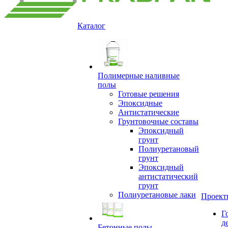
Каталог
Полимерные наливные
полы
Готовые решения
Эпоксидные
Антистатические
Грунтовочные составы
Эпоксидный
грунт
Полиуретановый
грунт
Эпоксидный
антистатический
грунт
Полиуретановые лаки
Проект
Г
д
Бетонные полы