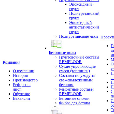
Эпоксидный
грунт
Полиуретановый
грунт
Эпоксидный
антистатический
грунт
Полиуретановые лаки
Проект
Г
д
Бетонные полы
и
Грунтовочные составы
М
REMFLOOR
Компания
О
Сухие упрочняющие
у
О компании
смеси (топпинги)
П
История
Составы по уходу за
а
Производство
свежевыложенным
П
Референс-
бетоном
П
лист
Ремонтные составы
С
Обучение
REMFLOOR
п
Вакансии
Бетонные стяжки
С
Фибра для бетона
о
Т