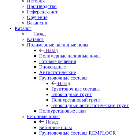
История
Производство
Референс-лист
Обучение
Вакансии
Каталог
Назад
Каталог
Полимерные наливные полы
Назад
Полимерные наливные полы
Готовые решения
Эпоксидные
Антистатические
Грунтовочные составы
Назад
Грунтовочные составы
Эпоксидный грунт
Полиуретановый грунт
Эпоксидный антистатический грунт
Полиуретановые лаки
Бетонные полы
Назад
Бетонные полы
Грунтовочные составы REMFLOOR