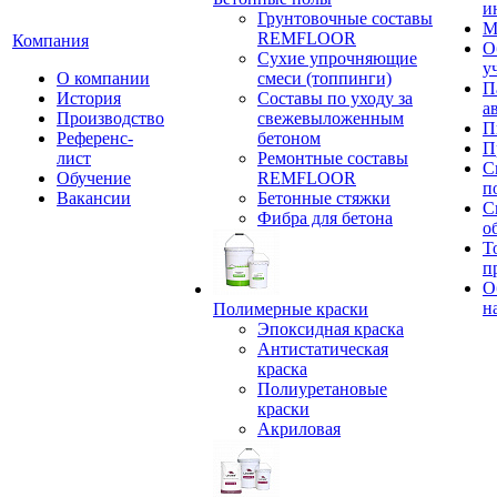
и
Грунтовочные составы
М
REMFLOOR
Компания
О
Сухие упрочняющие
у
О компании
смеси (топпинги)
П
История
Составы по уходу за
а
Производство
свежевыложенным
П
Референс-
бетоном
П
лист
Ремонтные составы
С
Обучение
REMFLOOR
п
Вакансии
Бетонные стяжки
С
Фибра для бетона
о
Т
п
О
н
Полимерные краски
Эпоксидная краска
Антистатическая
краска
Полиуретановые
краски
Акриловая