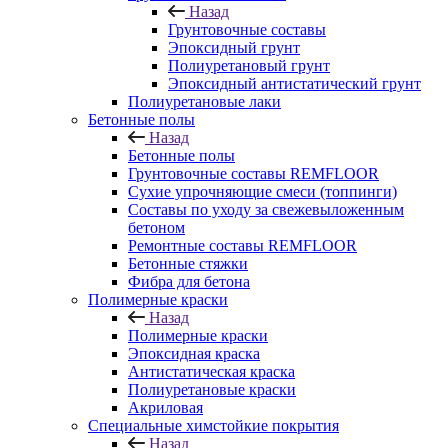
Назад
Грунтовочные составы
Эпоксидный грунт
Полиуретановый грунт
Эпоксидный антистатический грунт
Полиуретановые лаки
Бетонные полы
Назад
Бетонные полы
Грунтовочные составы REMFLOOR
Сухие упрочняющие смеси (топпинги)
Составы по уходу за свежевыложенным
бетоном
Ремонтные составы REMFLOOR
Бетонные стяжки
Фибра для бетона
Полимерные краски
Назад
Полимерные краски
Эпоксидная краска
Антистатическая краска
Полиуретановые краски
Акриловая
Специальные химстойкие покрытия
Назад