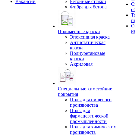
Вакансии
Бетонные стяжки
С
Фибра для бетона
о
Т
п
О
н
Полимерные краски
Эпоксидная краска
Антистатическая
краска
Полиуретановые
краски
Акриловая
Специальные химстойкие
покрытия
Полы для пищевого
производства
Полы для
фармацевтической
промышленности
Полы для химических
производств