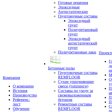
Готовые решения
Эпоксидные
Антистатические
Грунтовочные составы
Эпоксидный
грунт
Полиуретановый
грунт
Эпоксидный
антистатический
грунт
Полиуретановые лаки
Проект
Г
д
Бетонные полы
и
Грунтовочные составы
М
REMFLOOR
Компания
О
Сухие упрочняющие
у
О компании
смеси (топпинги)
П
История
Составы по уходу за
а
Производство
свежевыложенным
П
Референс-
бетоном
П
лист
Ремонтные составы
С
Обучение
REMFLOOR
п