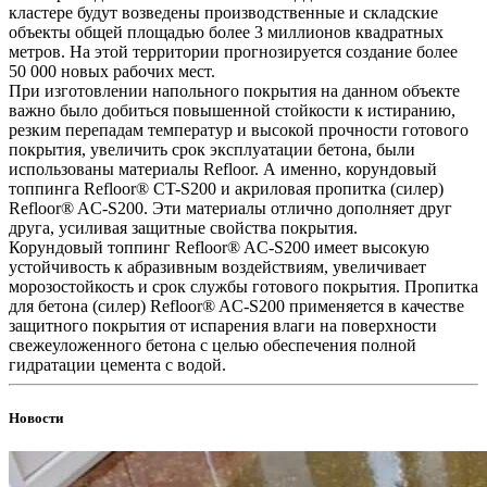
кластере будут возведены производственные и складские
объекты общей площадью более 3 миллионов квадратных
метров. На этой территории прогнозируется создание более
50 000 новых рабочих мест.
При изготовлении напольного покрытия на данном объекте
важно было добиться повышенной стойкости к истиранию,
резким перепадам температур и высокой прочности готового
покрытия, увеличить срок эксплуатации бетона, были
использованы материалы Refloor. А именно, корундовый
топпинга Refloor®️ CT-S200 и акриловая пропитка (силер)
Refloor®️ AC-S200. Эти материалы отлично дополняет друг
друга, усиливая защитные свойства покрытия.
Корундовый топпинг Refloor®️ AC-S200 имеет высокую
устойчивость к абразивным воздействиям, увеличивает
морозостойкость и срок службы готового покрытия. Пропитка
для бетона (силер) Refloor®️ AC-S200 применяется в качестве
защитного покрытия от испарения влаги на поверхности
свежеуложенного бетона с целью обеспечения полной
гидратации цемента с водой.
Новости