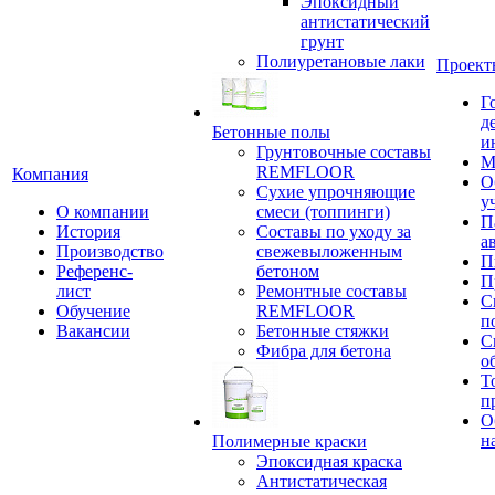
Эпоксидный
антистатический
грунт
Полиуретановые лаки
Проект
Г
д
Бетонные полы
и
Грунтовочные составы
М
REMFLOOR
Компания
О
Сухие упрочняющие
у
О компании
смеси (топпинги)
П
История
Составы по уходу за
а
Производство
свежевыложенным
П
Референс-
бетоном
П
лист
Ремонтные составы
С
Обучение
REMFLOOR
п
Вакансии
Бетонные стяжки
С
Фибра для бетона
о
Т
п
О
н
Полимерные краски
Эпоксидная краска
Антистатическая