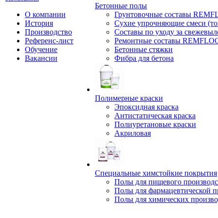
Бетонные полы
О компании
Грунтовочные составы REM
История
Сухие упрочняющие смеси (т
Производство
Составы по уходу за свежевы
Референс-лист
Ремонтные составы REMFLO
Обучение
Бетонные стяжки
Вакансии
Фибра для бетона
Полимерные краски
Эпоксидная краска
Антистатическая краска
Полиуретановые краски
Акриловая
Специальные химстойкие покрытия
Полы для пищевого производс
Полы для фармацевтической 
Полы для химических произво