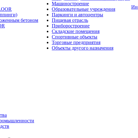
Машиностроение
Ин
FLOOR
Образовательные учреждения
оппинги)
Паркинги и автоцентры
ложенным бетоном
Пищевая отрасль
OR
Приборостроение
Складские помещения
Спортивные объекты
Торговые предприятия
Объекты другого назначения
тва
промышленности
дств