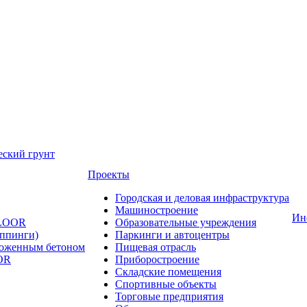
еский грунт
Проекты
Городская и деловая инфраструктура
Машиностроение
Ин
FLOOR
Образовательные учреждения
оппинги)
Паркинги и автоцентры
ложенным бетоном
Пищевая отрасль
OR
Приборостроение
Складские помещения
Спортивные объекты
Торговые предприятия