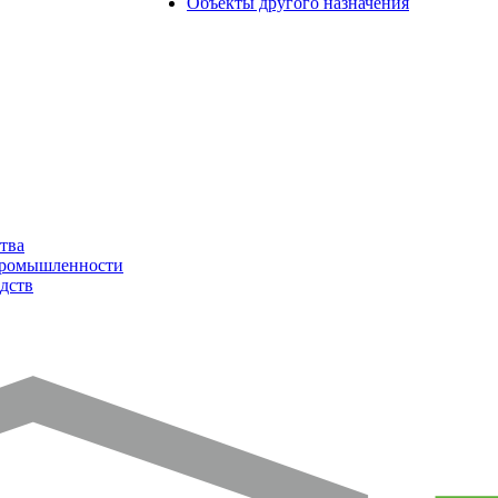
Объекты другого назначения
тва
промышленности
дств