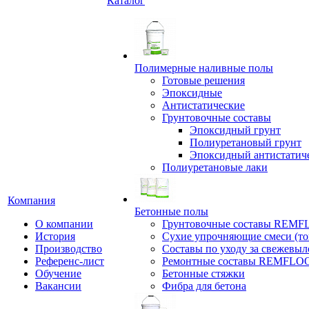
Каталог
Полимерные наливные полы
Готовые решения
Эпоксидные
Антистатические
Грунтовочные составы
Эпоксидный грунт
Полиуретановый грунт
Эпоксидный антистатич
Полиуретановые лаки
Компания
Бетонные полы
О компании
Грунтовочные составы REM
История
Сухие упрочняющие смеси (т
Производство
Составы по уходу за свежевы
Референс-лист
Ремонтные составы REMFLO
Обучение
Бетонные стяжки
Вакансии
Фибра для бетона