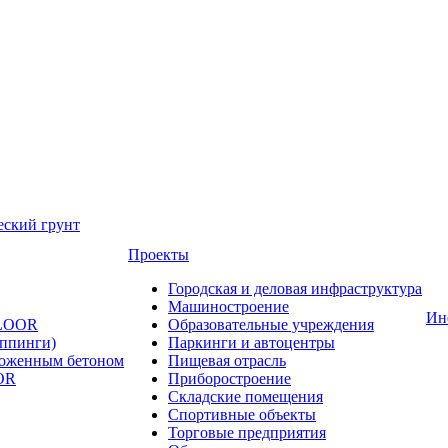
еский грунт
Проекты
Городская и деловая инфраструктура
Машиностроение
Ин
FLOOR
Образовательные учреждения
оппинги)
Паркинги и автоцентры
ложенным бетоном
Пищевая отрасль
OR
Приборостроение
Складские помещения
Спортивные объекты
Торговые предприятия