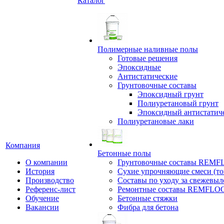
Каталог
Полимерные наливные полы
Готовые решения
Эпоксидные
Антистатические
Грунтовочные составы
Эпоксидный грунт
Полиуретановый грунт
Эпоксидный антистатич
Полиуретановые лаки
Компания
Бетонные полы
О компании
Грунтовочные составы REM
История
Сухие упрочняющие смеси (т
Производство
Составы по уходу за свежевы
Референс-лист
Ремонтные составы REMFLO
Обучение
Бетонные стяжки
Вакансии
Фибра для бетона