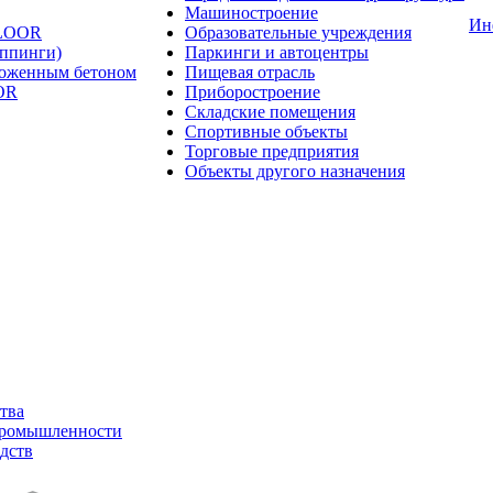
Машиностроение
Ин
FLOOR
Образовательные учреждения
оппинги)
Паркинги и автоцентры
ложенным бетоном
Пищевая отрасль
OR
Приборостроение
Складские помещения
Спортивные объекты
Торговые предприятия
Объекты другого назначения
тва
промышленности
дств