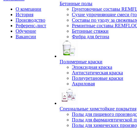
Бетонные полы
О компании
Грунтовочные составы REM
История
Сухие упрочняющие смеси (т
Производство
Составы по уходу за свежевы
Референс-лист
Ремонтные составы REMFLO
Обучение
Бетонные стяжки
Вакансии
Фибра для бетона
Полимерные краски
Эпоксидная краска
Антистатическая краска
Полиуретановые краски
Акриловая
Специальные химстойкие покрытия
Полы для пищевого производс
Полы для фармацевтической 
Полы для химических произво