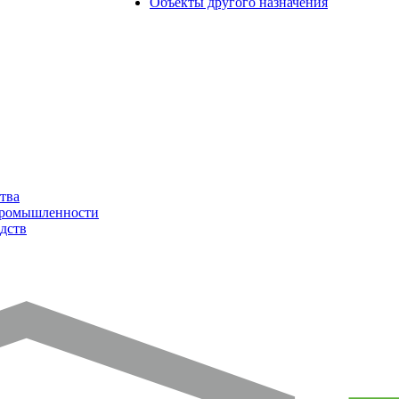
Объекты другого назначения
тва
промышленности
дств