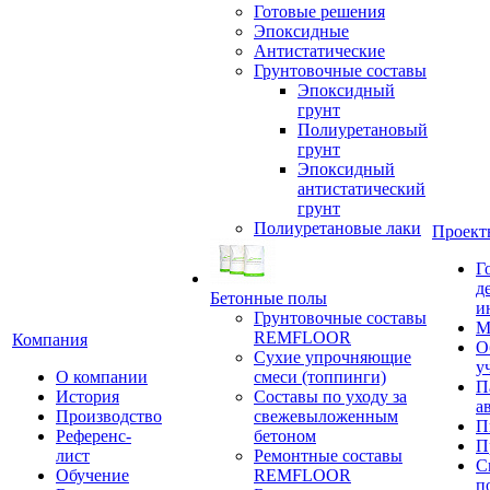
Готовые решения
Эпоксидные
Антистатические
Грунтовочные составы
Эпоксидный
грунт
Полиуретановый
грунт
Эпоксидный
антистатический
грунт
Полиуретановые лаки
Проект
Г
д
Бетонные полы
и
Грунтовочные составы
М
REMFLOOR
Компания
О
Сухие упрочняющие
у
О компании
смеси (топпинги)
П
История
Составы по уходу за
а
Производство
свежевыложенным
П
Референс-
бетоном
П
лист
Ремонтные составы
С
Обучение
REMFLOOR
п