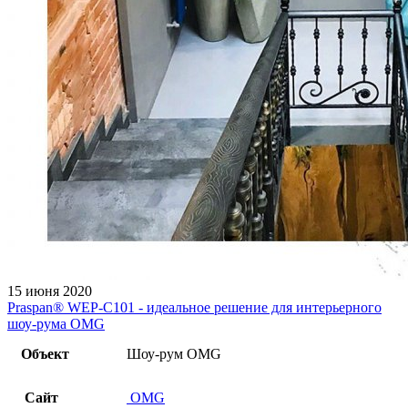
15 июня 2020
Praspan® WEP-C101 - идеальное решение для интерьерного
шоу-рума OMG
Объект
Шоу-рум OMG
Сайт
OMG