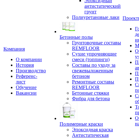
Эпоксидный
антистатический
грунт
Полиуретановые лаки
Проект
Г
д
Бетонные полы
и
Грунтовочные составы
М
REMFLOOR
Компания
О
Сухие упрочняющие
у
О компании
смеси (топпинги)
П
История
Составы по уходу за
а
Производство
свежевыложенным
П
Референс-
бетоном
П
лист
Ремонтные составы
С
Обучение
REMFLOOR
п
Вакансии
Бетонные стяжки
С
Фибра для бетона
о
Т
п
О
н
Полимерные краски
Эпоксидная краска
Антистатическая