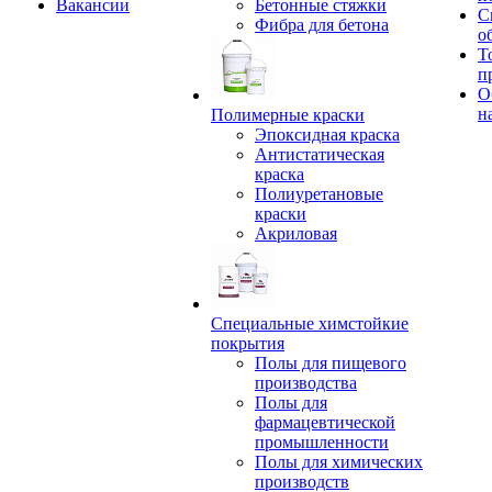
Вакансии
Бетонные стяжки
С
Фибра для бетона
о
Т
п
О
н
Полимерные краски
Эпоксидная краска
Антистатическая
краска
Полиуретановые
краски
Акриловая
Специальные химстойкие
покрытия
Полы для пищевого
производства
Полы для
фармацевтической
промышленности
Полы для химических
производств