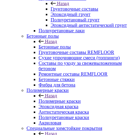
Назад
Грунтовочные составы
Эпоксидный грунт
Полиуретановый грунт
Эпоксидный антистатический грунт
Полиуретановые лаки
Бетонные полы
Назад
Бетонные полы
Грунтовочные составы REMFLOOR
Сухие упрочняющие смеси (топпинги)
Составы по уходу за свежевыложенным
бетоном
Ремонтные составы REMFLOOR
Бетонные стяжки
Фибра для бетона
Полимерные краски
Назад
Полимерные краски
Эпоксидная краска
Антистатическая краска
Полиуретановые краски
Акриловая
Специальные химстойкие покрытия
Назад