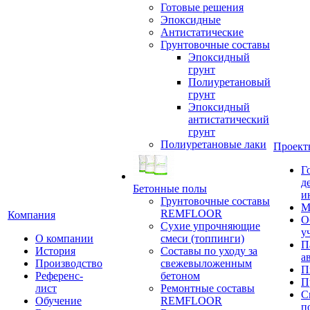
Готовые решения
Эпоксидные
Антистатические
Грунтовочные составы
Эпоксидный
грунт
Полиуретановый
грунт
Эпоксидный
антистатический
грунт
Полиуретановые лаки
Проект
Г
д
Бетонные полы
и
Грунтовочные составы
М
REMFLOOR
Компания
О
Сухие упрочняющие
у
О компании
смеси (топпинги)
П
История
Составы по уходу за
а
Производство
свежевыложенным
П
Референс-
бетоном
П
лист
Ремонтные составы
С
Обучение
REMFLOOR
п