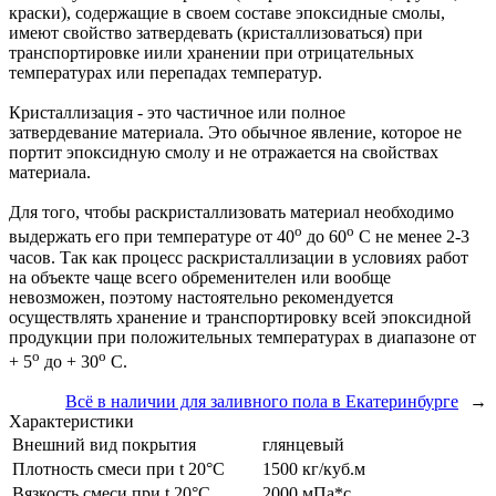
краски), содержащие в своем составе эпоксидные смолы,
имеют свойство затвердевать (кристаллизоваться) при
транспортировке иили хранении при отрицательных
температурах или перепадах температур.
Кристаллизация - это частичное или полное
затвердевание материала. Это обычное явление, которое не
портит эпоксидную смолу и не отражается на свойствах
материала.
Для того, чтобы раскристаллизовать материал необходимо
о
о
выдержать его при температуре от 40
до 60
С не менее 2-3
часов. Так как процесс раскристаллизации в условиях работ
на объекте чаще всего обременителен или вообще
невозможен, поэтому настоятельно рекомендуется
осуществлять хранение и транспортировку всей эпоксидной
продукции при положительных температурах в диапазоне от
о
о
+ 5
до + 30
С.
Всё в наличии для заливного пола в Екатеринбурге
→
Характеристики
Внешний вид покрытия
глянцевый
Плотность смеси при t 20°C
1500 кг/куб.м
Вязкость смеси при t 20°С
2000 мПа*с