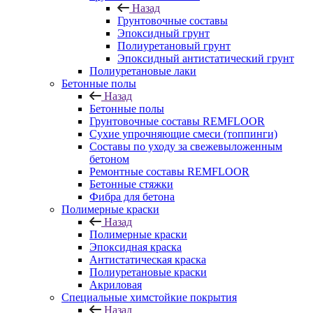
Назад
Грунтовочные составы
Эпоксидный грунт
Полиуретановый грунт
Эпоксидный антистатический грунт
Полиуретановые лаки
Бетонные полы
Назад
Бетонные полы
Грунтовочные составы REMFLOOR
Сухие упрочняющие смеси (топпинги)
Составы по уходу за свежевыложенным
бетоном
Ремонтные составы REMFLOOR
Бетонные стяжки
Фибра для бетона
Полимерные краски
Назад
Полимерные краски
Эпоксидная краска
Антистатическая краска
Полиуретановые краски
Акриловая
Специальные химстойкие покрытия
Назад