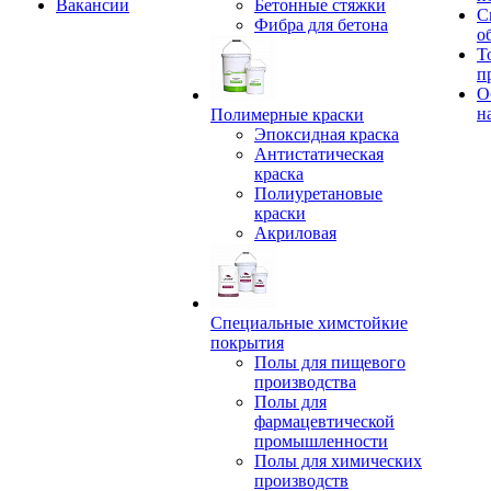
Вакансии
Бетонные стяжки
С
Фибра для бетона
о
Т
п
О
н
Полимерные краски
Эпоксидная краска
Антистатическая
краска
Полиуретановые
краски
Акриловая
Специальные химстойкие
покрытия
Полы для пищевого
производства
Полы для
фармацевтической
промышленности
Полы для химических
производств