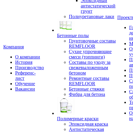
Эпоксидный
антистатический
грунт
Полиуретановые лаки
Проект
Г
д
Бетонные полы
и
Грунтовочные составы
М
REMFLOOR
Компания
О
Сухие упрочняющие
у
О компании
смеси (топпинги)
П
История
Составы по уходу за
а
Производство
свежевыложенным
П
Референс-
бетоном
П
лист
Ремонтные составы
С
Обучение
REMFLOOR
п
Вакансии
Бетонные стяжки
С
Фибра для бетона
о
Т
п
О
н
Полимерные краски
Эпоксидная краска
Антистатическая