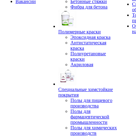
Вакансии
Бетонные стяжки
С
Фибра для бетона
о
Т
п
О
н
Полимерные краски
Эпоксидная краска
Антистатическая
краска
Полиуретановые
краски
Акриловая
Специальные химстойкие
покрытия
Полы для пищевого
производства
Полы для
фармацевтической
промышленности
Полы для химических
производств