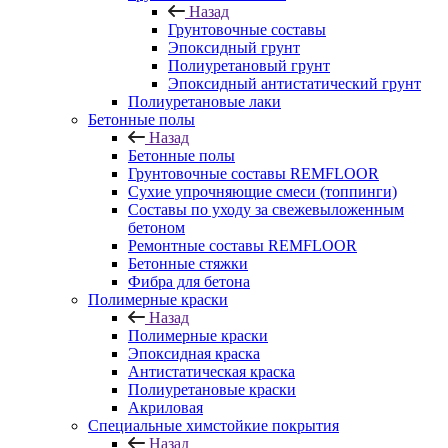
Назад
Грунтовочные составы
Эпоксидный грунт
Полиуретановый грунт
Эпоксидный антистатический грунт
Полиуретановые лаки
Бетонные полы
Назад
Бетонные полы
Грунтовочные составы REMFLOOR
Сухие упрочняющие смеси (топпинги)
Составы по уходу за свежевыложенным
бетоном
Ремонтные составы REMFLOOR
Бетонные стяжки
Фибра для бетона
Полимерные краски
Назад
Полимерные краски
Эпоксидная краска
Антистатическая краска
Полиуретановые краски
Акриловая
Специальные химстойкие покрытия
Назад