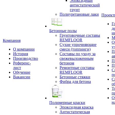
Эпоксидный
антистатический
грунт
Полиуретановые лаки
Проект
Г
д
Бетонные полы
и
Грунтовочные составы
М
REMFLOOR
Компания
О
Сухие упрочняющие
у
О компании
смеси (топпинги)
П
История
Составы по уходу за
а
Производство
свежевыложенным
П
Референс-
бетоном
П
лист
Ремонтные составы
С
Обучение
REMFLOOR
п
Вакансии
Бетонные стяжки
С
Фибра для бетона
о
Т
п
О
н
Полимерные краски
Эпоксидная краска
Антистатическая