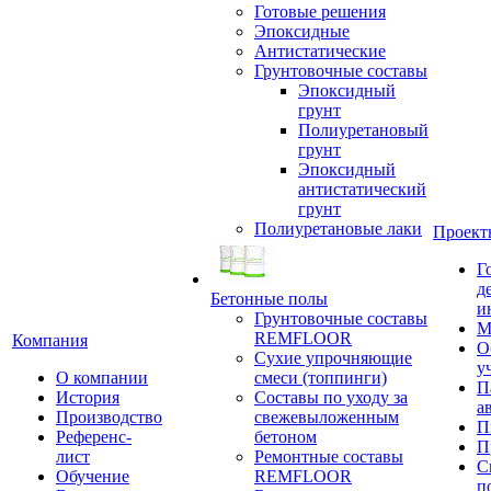
Готовые решения
Эпоксидные
Антистатические
Грунтовочные составы
Эпоксидный
грунт
Полиуретановый
грунт
Эпоксидный
антистатический
грунт
Полиуретановые лаки
Проект
Г
д
Бетонные полы
и
Грунтовочные составы
М
REMFLOOR
Компания
О
Сухие упрочняющие
у
О компании
смеси (топпинги)
П
История
Составы по уходу за
а
Производство
свежевыложенным
П
Референс-
бетоном
П
лист
Ремонтные составы
С
Обучение
REMFLOOR
п