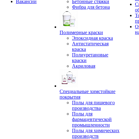
Вакансии
Бетонные стяжки
С
Фибра для бетона
о
Т
п
О
н
Полимерные краски
Эпоксидная краска
Антистатическая
краска
Полиуретановые
краски
Акриловая
Специальные химстойкие
покрытия
Полы для пищевого
производства
Полы для
фармацевтической
промышленности
Полы для химических
производств