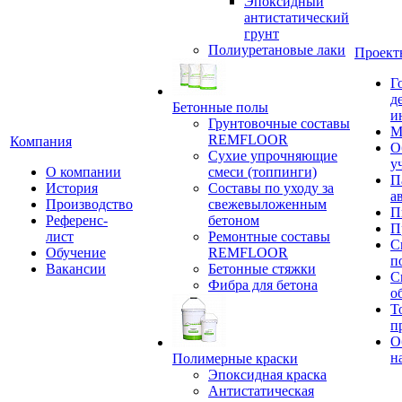
Эпоксидный
антистатический
грунт
Полиуретановые лаки
Проект
Г
д
Бетонные полы
и
Грунтовочные составы
М
REMFLOOR
Компания
О
Сухие упрочняющие
у
О компании
смеси (топпинги)
П
История
Составы по уходу за
а
Производство
свежевыложенным
П
Референс-
бетоном
П
лист
Ремонтные составы
С
Обучение
REMFLOOR
п
Вакансии
Бетонные стяжки
С
Фибра для бетона
о
Т
п
О
н
Полимерные краски
Эпоксидная краска
Антистатическая