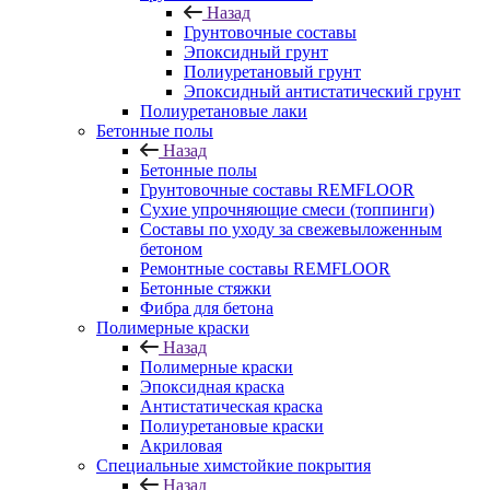
Назад
Грунтовочные составы
Эпоксидный грунт
Полиуретановый грунт
Эпоксидный антистатический грунт
Полиуретановые лаки
Бетонные полы
Назад
Бетонные полы
Грунтовочные составы REMFLOOR
Сухие упрочняющие смеси (топпинги)
Составы по уходу за свежевыложенным
бетоном
Ремонтные составы REMFLOOR
Бетонные стяжки
Фибра для бетона
Полимерные краски
Назад
Полимерные краски
Эпоксидная краска
Антистатическая краска
Полиуретановые краски
Акриловая
Специальные химстойкие покрытия
Назад