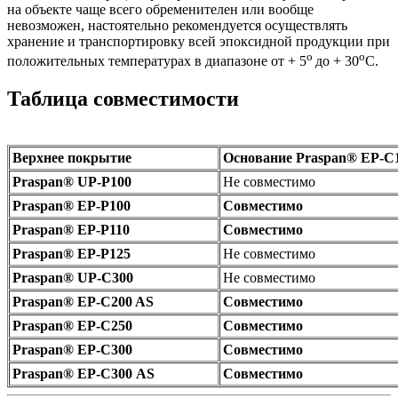
на объекте чаще всего обременителен или вообще
невозможен, настоятельно рекомендуется осуществлять
хранение и транспортировку всей эпоксидной продукции при
о
о
положительных температурах в диапазоне от + 5
до + 30
С.
Таблица совместимости
Верхнее покрытие
Основание Praspan® ЕP-С
Praspan® UP-P100
Не совместимо
Praspan® EP-P100
Cовместимо
Praspan® EP-P110
Cовместимо
Praspan® EP-P125
Не совместимо
Praspan® UP-C300
Не совместимо
Praspan® EP-C200 AS
Cовместимо
Praspan® EP-C250
Cовместимо
Praspan® EP-C300
Cовместимо
Praspan® EP-C300
AS
Cовместимо