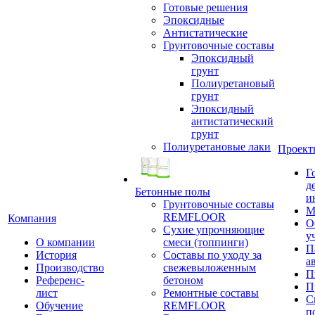
Готовые решения
Эпоксидные
Антистатические
Грунтовочные составы
Эпоксидный
грунт
Полиуретановый
грунт
Эпоксидный
антистатический
грунт
Полиуретановые лаки
Проект
Г
д
Бетонные полы
и
Грунтовочные составы
М
REMFLOOR
Компания
О
Сухие упрочняющие
у
О компании
смеси (топпинги)
П
История
Составы по уходу за
а
Производство
свежевыложенным
П
Референс-
бетоном
П
лист
Ремонтные составы
С
Обучение
REMFLOOR
п