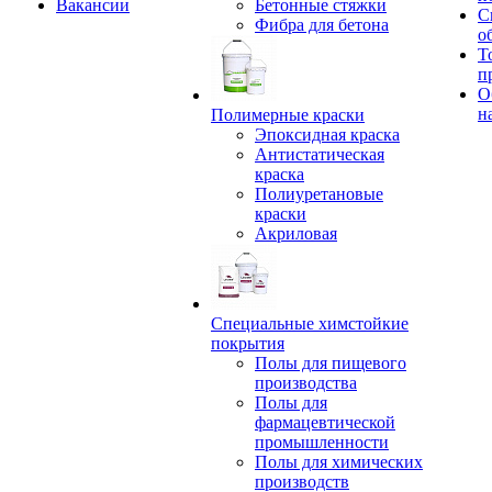
Вакансии
Бетонные стяжки
С
Фибра для бетона
о
Т
п
О
н
Полимерные краски
Эпоксидная краска
Антистатическая
краска
Полиуретановые
краски
Акриловая
Специальные химстойкие
покрытия
Полы для пищевого
производства
Полы для
фармацевтической
промышленности
Полы для химических
производств