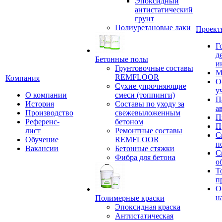
Эпоксидный
антистатический
грунт
Полиуретановые лаки
Проект
Г
д
Бетонные полы
и
Грунтовочные составы
М
REMFLOOR
Компания
О
Сухие упрочняющие
у
О компании
смеси (топпинги)
П
История
Составы по уходу за
а
Производство
свежевыложенным
П
Референс-
бетоном
П
лист
Ремонтные составы
С
Обучение
REMFLOOR
п
Вакансии
Бетонные стяжки
С
Фибра для бетона
о
Т
п
О
н
Полимерные краски
Эпоксидная краска
Антистатическая