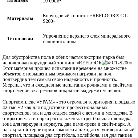
Площадь
10 000м
Корундовый топпинг «REFLOOR®️ CT-
Материалы
S200»
Упрочнение верхнего слоя минерального
Технологии
наливного пола
Для обустройства пола в обеих частях экстрим-парка был
использован корундовый топпинг «REFLOOR
CT-S200».
Этот материал прошел испытания временем на множестве
объектов с повышенным режимом нагрузки на пол,
подтвердив тем самым свою надежность и прочность.
Уверены, что и ежедневные испытания роликами и скейтами
спортсменов-экстремалов покрытие выдержит успешно.
⠀
Спорткомплекс «УРАМ» - это огромная территория площадью
42 тыс.м2 как для подготовки профессиональных
спортсменов, так и для отдыха семей с детьми и молодежи. В
открытой части парка расположены: стритбольная площадка,
зона для паркура и воркаута, два памп-трека и скейт-парк. А
на закрытой территории комплекса находятся: универсальный
спортзал, площадка для стритбола, волейбола, зал для танцев