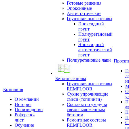
Готовые решения
Эпоксидные
Антистатические
Грунтовочные составы
Эпоксидный
грунт
Полиуретановый
грунт
Эпоксидный
антистатический
грунт
Полиуретановые лаки
Проект
Г
д
Бетонные полы
и
Грунтовочные составы
М
REMFLOOR
Компания
О
Сухие упрочняющие
у
О компании
смеси (топпинги)
П
История
Составы по уходу за
а
Производство
свежевыложенным
П
Референс-
бетоном
П
лист
Ремонтные составы
С
Обучение
REMFLOOR
п