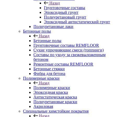
Назад
Грунтовочные составы
Эпоксидный грунт
Полиуретановый грунт
Эпоксидный антистатический грунт
Полиуретановые лаки
Бетонные полы
Назад
Бетонные полы
Грунтовочные составы REMFLOOR
Сухие упрочняющие смеси (топпинги)
Составы по уходу за свежевыложенным
бетоном
Ремонтные составы REMFLOOR
Бетонные стяжки
Фибра для бетона
Полимерные краски
Назад
Полимерные краски
Эпоксидная краска
Антистатическая краска
Полиуретановые краски
Акриловая
Специальные химстойкие покрытия
Назад