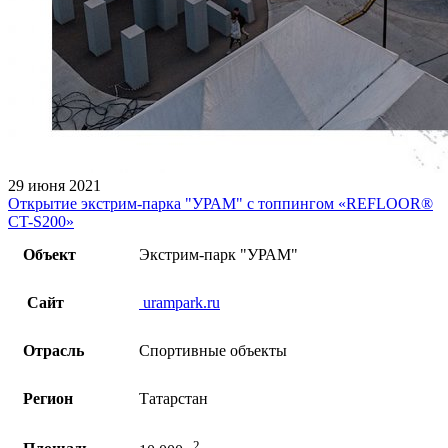
29 июня 2021
Открытие экстрим-парка "УРАМ" с топпингом «REFLOOR®️
CT-S200»
Объект
Экстрим-парк "УРАМ"
Сайт
urampark.ru
Отрасль
Спортивные объекты
Регион
Татарстан
2