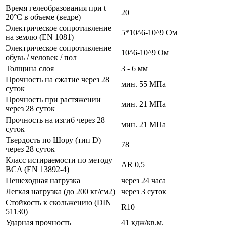
Время гелеобразования при t
20
20°C в объеме (ведре)
Электрическое сопротивление
5*10^6-10^9 Ом
на землю (EN 1081)
Электрическое сопротивление
10^6-10^9 Ом
обувь / человек / пол
Толщина слоя
3 - 6 мм
Прочность на сжатие через 28
мин. 55 МПа
суток
Прочность при растяжении
мин. 21 МПа
через 28 суток
Прочность на изгиб через 28
мин. 21 МПа
суток
Твердость по Шору (тип D)
78
через 28 суток
Класс истираемости по методу
AR 0,5
BCA (EN 13892-4)
Пешеходная нагрузка
через 24 часа
Легкая нагрузка (до 200 кг/см2)
через 3 суток
Стойкость к скольжению (DIN
R10
51130)
Ударная прочность
41 кдж/кв.м.