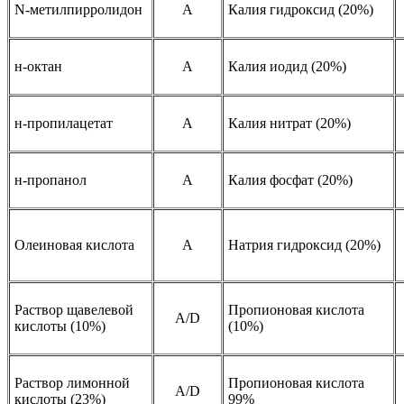
N-метилпирролидон
A
Калия гидроксид (20%)
н-октан
A
Калия иодид (20%)
н-пропилацетат
A
Калия нитрат (20%)
н-пропанол
A
Калия фосфат (20%)
Олеиновая кислота
A
Натрия гидроксид (20%)
Раствор щавелевой
Пропионовая кислота
А/D
кислоты (10%)
(10%)
Раствор лимонной
Пропионовая кислота
А/D
кислоты (23%)
99%