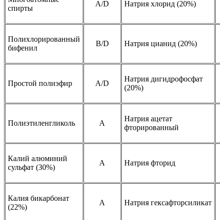
A/D
Натрия хлорид (20%)
спирты
Полихлорированный
B/D
Натрия цианид (20%)
бифенил
Натрия дигидрофосфат
Простой полиэфир
A/D
(20%)
Натрия ацетат
Полиэтиленгликоль
A
фторированный
Калий алюминий
A
Натрия фторид
сульфат (30%)
Калия бикарбонат
A
Натрия гексафторсиликат
(22%)