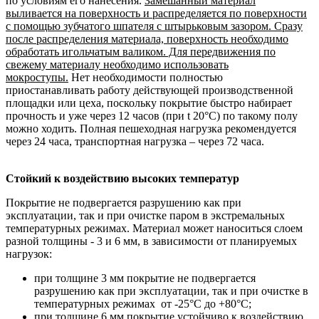
по условиям его нанесения.
Замешанный материал
выливается на поверхность и распределяется по поверхности
с помощью зубчатого шпателя с штырьковым зазором. Сразу
после распределения материала, поверхность необходимо
обработать игольчатым валиком. Для передвижения по
свежему материалу необходимо использовать
мокроступы.
Нет необходимости полностью
приостанавливать работу действующей производственной
площадки или цеха, поскольку покрытие быстро набирает
прочность и уже через 12 часов (при t 20°С) по такому полу
можно ходить. Полная пешеходная нагрузка рекомендуется
через 24 часа, транспортная нагрузка – через 72 часа.
Стойкий к воздействию высоких температур
Покрытие не подвергается разрушению как при
эксплуатации, так и при очистке паром в экстремальных
температурных режимах. Материал может наноситься слоем
разной толщины - 3 и 6 мм, в зависимости от планируемых
нагрузок:
при толщине 3 мм покрытие не подвергается
разрушению как при эксплуатации, так и при очистке в
температурных режимах от -25°С до +80°С;
при толщине 6 мм покрытие устойчиво к воздействию