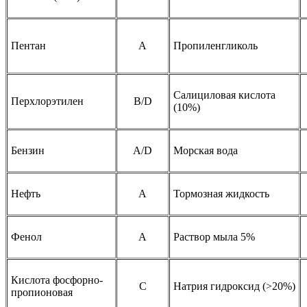
Пентан
A
Пропиленгликоль
Салициловая кислота
Перхлорэтилен
B/D
(10%)
Бензин
A/D
Морская вода
Нефть
A
Тормозная жидкость
Фенол
A
Раствор мыла 5%
Кислота фосфорно-
C
Натрия гидроксид (>20%)
пропионовая