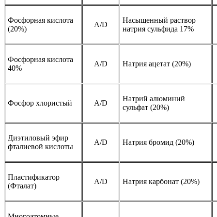
Фосфорная кислота
Насыщенный раствор
A/D
(20%)
натрия сульфида 17%
Фосфорная кислота
A/D
Натрия ацетат (20%)
40%
Натрий алюминий
Фосфор хлористый
A/D
сульфат (20%)
Диэтиловый эфир
A/D
Натрия бромид (20%)
фталиевой кислоты
Пластификатор
A/D
Натрия карбонат (20%)
(Фталат)
Многоатомные