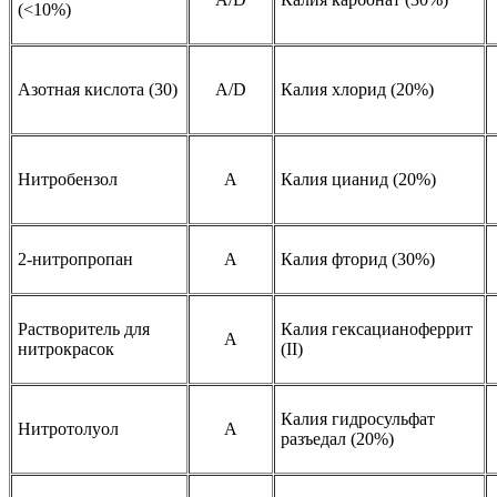
(<10%)
Азотная кислота (30)
A/D
Калия хлорид (20%)
Нитробензол
A
Калия цианид (20%)
2-нитропропан
A
Калия фторид (30%)
Растворитель для
Калия гексацианоферрит
A
нитрокрасок
(II)
Калия гидросульфат
Нитротолуол
A
разъедал (20%)