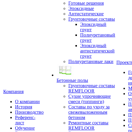
Готовые решения
Эпоксидные
Антистатические
Грунтовочные составы
Эпоксидный
грунт
Полиуретановый
грунт
Эпоксидный
антистатический
грунт
Полиуретановые лаки
Проект
Г
д
Бетонные полы
и
Грунтовочные составы
М
REMFLOOR
Компания
О
Сухие упрочняющие
у
О компании
смеси (топпинги)
П
История
Составы по уходу за
а
Производство
свежевыложенным
П
Референс-
бетоном
П
лист
Ремонтные составы
С
Обучение
REMFLOOR
п