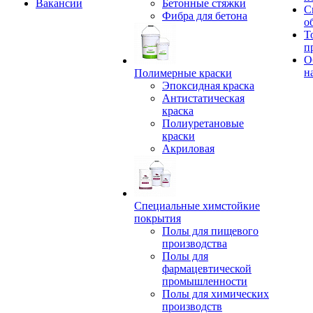
Вакансии
Бетонные стяжки
С
Фибра для бетона
о
Т
п
О
н
Полимерные краски
Эпоксидная краска
Антистатическая
краска
Полиуретановые
краски
Акриловая
Специальные химстойкие
покрытия
Полы для пищевого
производства
Полы для
фармацевтической
промышленности
Полы для химических
производств