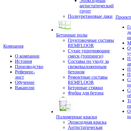
Эпоксидный
антистатический
грунт
Полиуретановые лаки
Проект
Г
д
Бетонные полы
и
Грунтовочные составы
М
REMFLOOR
Компания
О
Сухие упрочняющие
у
О компании
смеси (топпинги)
П
История
Составы по уходу за
а
Производство
свежевыложенным
П
Референс-
бетоном
П
лист
Ремонтные составы
С
Обучение
REMFLOOR
п
Вакансии
Бетонные стяжки
С
Фибра для бетона
о
Т
п
О
н
Полимерные краски
Эпоксидная краска
Антистатическая