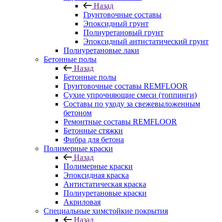
Назад
Грунтовочные составы
Эпоксидный грунт
Полиуретановый грунт
Эпоксидный антистатический грунт
Полиуретановые лаки
Бетонные полы
Назад
Бетонные полы
Грунтовочные составы REMFLOOR
Сухие упрочняющие смеси (топпинги)
Составы по уходу за свежевыложенным
бетоном
Ремонтные составы REMFLOOR
Бетонные стяжки
Фибра для бетона
Полимерные краски
Назад
Полимерные краски
Эпоксидная краска
Антистатическая краска
Полиуретановые краски
Акриловая
Специальные химстойкие покрытия
Назад