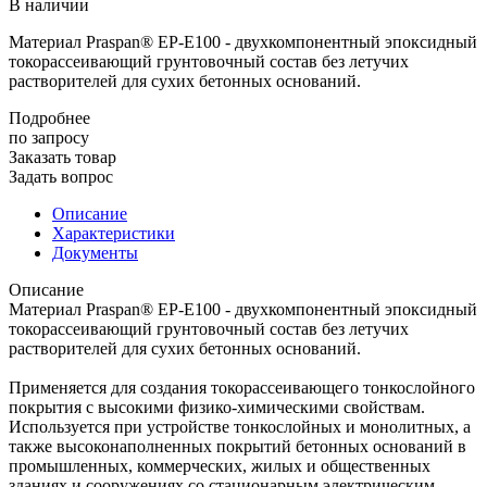
В наличии
Материал Praspan® EP-E100 - двухкомпонентный эпоксидный
токорассеивающий грунтовочный состав без летучих
растворителей для сухих бетонных оснований.
Подробнее
по зап
р
осу
Заказать товар
Задать вопрос
Описание
Характеристики
Документы
Описание
Материал Praspan® EP-E100 - двухкомпонентный эпоксидный
токорассеивающий грунтовочный состав без летучих
растворителей для сухих бетонных оснований.
Применяется для создания токорассеивающего тонкослойного
покрытия с высокими физико-химическими свойствам.
Используется при устройстве тонкослойных и монолитных, а
также высоконаполненных покрытий бетонных оснований в
промышленных, коммерческих, жилых и общественных
зданиях и сооружениях со стационарным электрическим