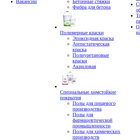
Вакансии
Бетонные стяжки
С
Фибра для бетона
о
Т
п
О
н
Полимерные краски
Эпоксидная краска
Антистатическая
краска
Полиуретановые
краски
Акриловая
Специальные химстойкие
покрытия
Полы для пищевого
производства
Полы для
фармацевтической
промышленности
Полы для химических
производств