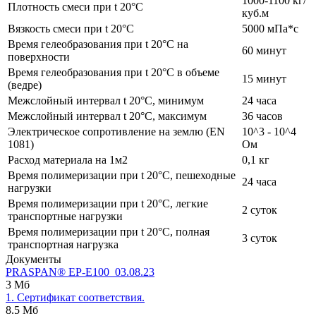
1000-1100 кг/
Плотность смеси при t 20°C
куб.м
Вязкость смеси при t 20°С
5000 мПа*с
Время гелеобразования при t 20°C на
60 минут
поверхности
Время гелеобразования при t 20°C в объеме
15 минут
(ведре)
Межслойный интервал t 20°С, минимум
24 часа
Межслойный интервал t 20°С, максимум
36 часов
Электрическое сопротивление на землю (EN
10^3 - 10^4
1081)
Ом
Расход материала на 1м2
0,1 кг
Время полимеризации при t 20°C, пешеходные
24 часа
нагрузки
Время полимеризации при t 20°C, легкие
2 суток
транспортные нагрузки
Время полимеризации при t 20°C, полная
3 суток
транспортная нагрузка
Документы
PRASPAN® EP-E100_03.08.23
3 Мб
1. Сертификат соответствия.
8.5 Мб