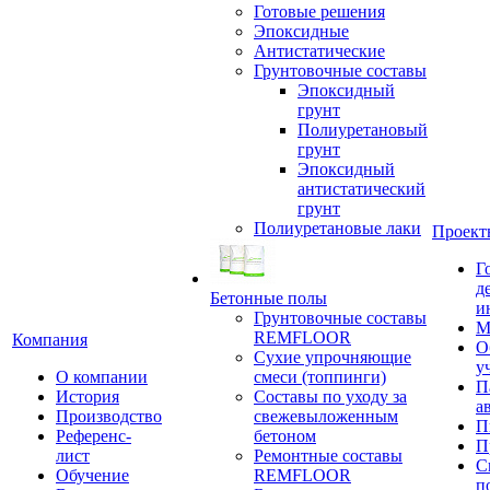
Готовые решения
Эпоксидные
Антистатические
Грунтовочные составы
Эпоксидный
грунт
Полиуретановый
грунт
Эпоксидный
антистатический
грунт
Полиуретановые лаки
Проект
Г
д
Бетонные полы
и
Грунтовочные составы
М
REMFLOOR
Компания
О
Сухие упрочняющие
у
О компании
смеси (топпинги)
П
История
Составы по уходу за
а
Производство
свежевыложенным
П
Референс-
бетоном
П
лист
Ремонтные составы
С
Обучение
REMFLOOR
п