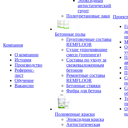
Эпоксидный
антистатический
грунт
Полиуретановые лаки
Проект
Г
д
Бетонные полы
и
Грунтовочные составы
М
REMFLOOR
Компания
О
Сухие упрочняющие
у
О компании
смеси (топпинги)
П
История
Составы по уходу за
а
Производство
свежевыложенным
П
Референс-
бетоном
П
лист
Ремонтные составы
С
Обучение
REMFLOOR
п
Вакансии
Бетонные стяжки
С
Фибра для бетона
о
Т
п
О
н
Полимерные краски
Эпоксидная краска
Антистатическая