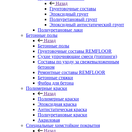
Назад
Грунтовочные составы
Эпоксидный грунт
Полиуретановый грунт
Эпоксидный антистатический грунт
Полиуретановые лаки
Бетонные полы
Назад
Бетонные полы
Грунтовочные составы REMFLOOR
Сухие упрочняющие смеси (топпинги)
Составы по уходу за свежевыложенным
бетоном
Ремонтные составы REMFLOOR
Бетонные стяжки
Фибра для бетона
Полимерные краски
Назад
Полимерные краски
Эпоксидная краска
Антистатическая краска
Полиуретановые краски
Акриловая
Специальные химстойкие покрытия
Назад