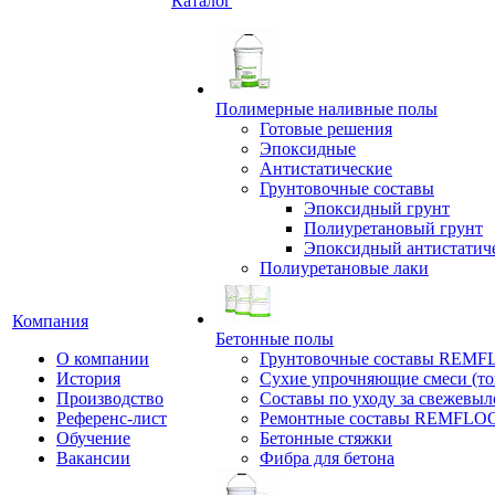
Каталог
Полимерные наливные полы
Готовые решения
Эпоксидные
Антистатические
Грунтовочные составы
Эпоксидный грунт
Полиуретановый грунт
Эпоксидный антистатич
Полиуретановые лаки
Компания
Бетонные полы
О компании
Грунтовочные составы REM
История
Сухие упрочняющие смеси (т
Производство
Составы по уходу за свежевы
Референс-лист
Ремонтные составы REMFLO
Обучение
Бетонные стяжки
Вакансии
Фибра для бетона