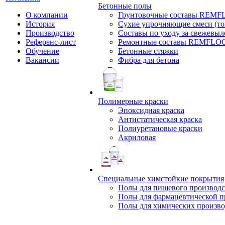
Бетонные полы
О компании
Грунтовочные составы REM
История
Сухие упрочняющие смеси (т
Производство
Составы по уходу за свежевы
Референс-лист
Ремонтные составы REMFLO
Обучение
Бетонные стяжки
Вакансии
Фибра для бетона
Полимерные краски
Эпоксидная краска
Антистатическая краска
Полиуретановые краски
Акриловая
Специальные химстойкие покрытия
Полы для пищевого производс
Полы для фармацевтической 
Полы для химических произво