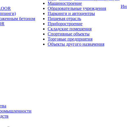
Машиностроение
Ин
FLOOR
Образовательные учреждения
оппинги)
Паркинги и автоцентры
ложенным бетоном
Пищевая отрасль
OR
Приборостроение
Складские помещения
Спортивные объекты
Торговые предприятия
Объекты другого назначения
тва
промышленности
дств