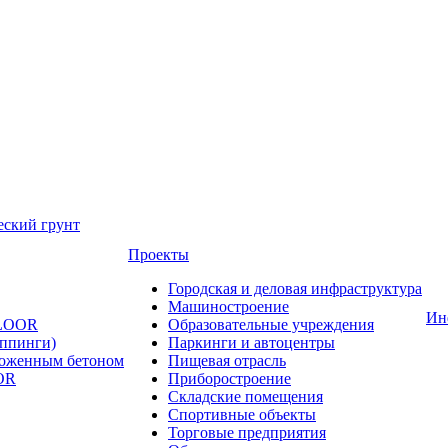
еский грунт
Проекты
Городская и деловая инфраструктура
Машиностроение
Ин
FLOOR
Образовательные учреждения
оппинги)
Паркинги и автоцентры
ложенным бетоном
Пищевая отрасль
OR
Приборостроение
Складские помещения
Спортивные объекты
Торговые предприятия