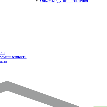
Объекты другого назначения
тва
промышленности
дств