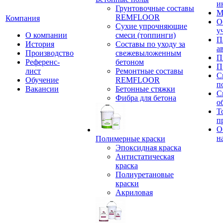
и
Грунтовочные составы
М
REMFLOOR
Компания
О
Сухие упрочняющие
у
О компании
смеси (топпинги)
П
История
Составы по уходу за
а
Производство
свежевыложенным
П
Референс-
бетоном
П
лист
Ремонтные составы
С
Обучение
REMFLOOR
п
Вакансии
Бетонные стяжки
С
Фибра для бетона
о
Т
п
О
н
Полимерные краски
Эпоксидная краска
Антистатическая
краска
Полиуретановые
краски
Акриловая