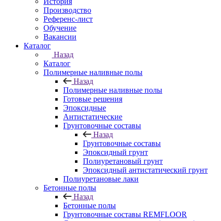
История
Производство
Референс-лист
Обучение
Вакансии
Каталог
Назад
Каталог
Полимерные наливные полы
Назад
Полимерные наливные полы
Готовые решения
Эпоксидные
Антистатические
Грунтовочные составы
Назад
Грунтовочные составы
Эпоксидный грунт
Полиуретановый грунт
Эпоксидный антистатический грунт
Полиуретановые лаки
Бетонные полы
Назад
Бетонные полы
Грунтовочные составы REMFLOOR