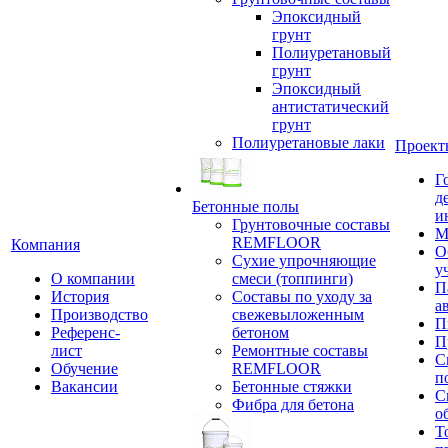
Эпоксидный
грунт
Полиуретановый
грунт
Эпоксидный
антистатический
грунт
Полиуретановые лаки
Проект
Г
д
Бетонные полы
и
Грунтовочные составы
М
REMFLOOR
Компания
О
Сухие упрочняющие
у
О компании
смеси (топпинги)
П
История
Составы по уходу за
а
Производство
свежевыложенным
П
Референс-
бетоном
П
лист
Ремонтные составы
С
Обучение
REMFLOOR
п
Вакансии
Бетонные стяжки
С
Фибра для бетона
о
Т