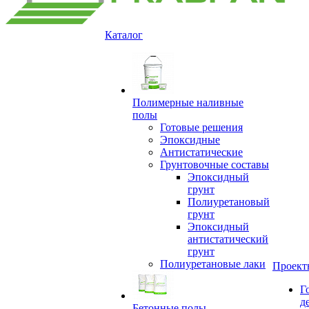
Каталог
Полимерные наливные
полы
Готовые решения
Эпоксидные
Антистатические
Грунтовочные составы
Эпоксидный
грунт
Полиуретановый
грунт
Эпоксидный
антистатический
грунт
Полиуретановые лаки
Проект
Г
д
Бетонные полы