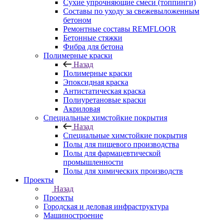
Сухие упрочняющие смеси (топпинги)
Составы по уходу за свежевыложенным
бетоном
Ремонтные составы REMFLOOR
Бетонные стяжки
Фибра для бетона
Полимерные краски
Назад
Полимерные краски
Эпоксидная краска
Антистатическая краска
Полиуретановые краски
Акриловая
Специальные химстойкие покрытия
Назад
Специальные химстойкие покрытия
Полы для пищевого производства
Полы для фармацевтической
промышленности
Полы для химических производств
Проекты
Назад
Проекты
Городская и деловая инфраструктура
Машиностроение