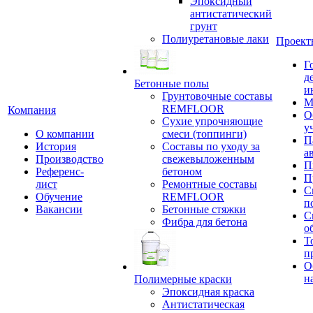
Эпоксидный
антистатический
грунт
Полиуретановые лаки
Проект
Г
д
Бетонные полы
и
Грунтовочные составы
М
REMFLOOR
Компания
О
Сухие упрочняющие
у
О компании
смеси (топпинги)
П
История
Составы по уходу за
а
Производство
свежевыложенным
П
Референс-
бетоном
П
лист
Ремонтные составы
С
Обучение
REMFLOOR
п
Вакансии
Бетонные стяжки
С
Фибра для бетона
о
Т
п
О
н
Полимерные краски
Эпоксидная краска
Антистатическая