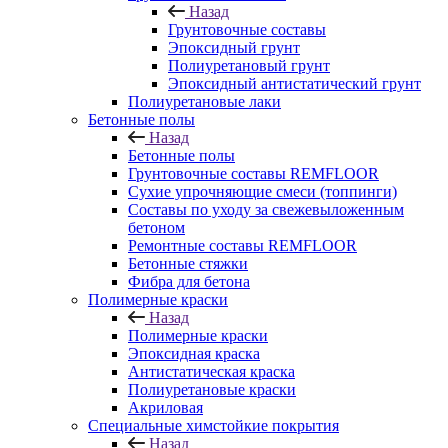
Назад
Грунтовочные составы
Эпоксидный грунт
Полиуретановый грунт
Эпоксидный антистатический грунт
Полиуретановые лаки
Бетонные полы
Назад
Бетонные полы
Грунтовочные составы REMFLOOR
Сухие упрочняющие смеси (топпинги)
Составы по уходу за свежевыложенным
бетоном
Ремонтные составы REMFLOOR
Бетонные стяжки
Фибра для бетона
Полимерные краски
Назад
Полимерные краски
Эпоксидная краска
Антистатическая краска
Полиуретановые краски
Акриловая
Специальные химстойкие покрытия
Назад