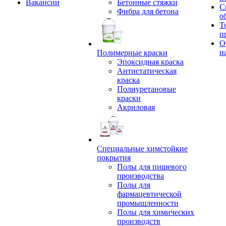
Вакансии
Бетонные стяжки
С
Фибра для бетона
о
Т
п
О
н
Полимерные краски
Эпоксидная краска
Антистатическая
краска
Полиуретановые
краски
Акриловая
Специальные химстойкие
покрытия
Полы для пищевого
производства
Полы для
фармацевтической
промышленности
Полы для химических
производств