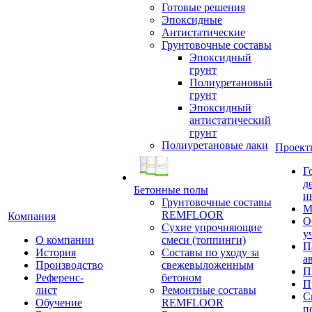
Готовые решения
Эпоксидные
Антистатические
Грунтовочные составы
Эпоксидный
грунт
Полиуретановый
грунт
Эпоксидный
антистатический
грунт
Полиуретановые лаки
Проект
Г
д
Бетонные полы
и
Грунтовочные составы
М
REMFLOOR
Компания
О
Сухие упрочняющие
у
О компании
смеси (топпинги)
П
История
Составы по уходу за
а
Производство
свежевыложенным
П
Референс-
бетоном
П
лист
Ремонтные составы
С
Обучение
REMFLOOR
п