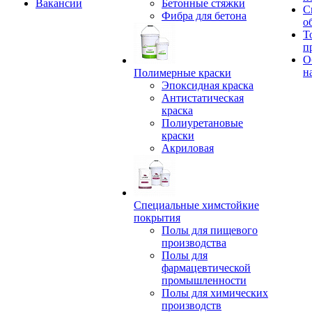
Вакансии
Бетонные стяжки
С
Фибра для бетона
о
Т
п
О
н
Полимерные краски
Эпоксидная краска
Антистатическая
краска
Полиуретановые
краски
Акриловая
Специальные химстойкие
покрытия
Полы для пищевого
производства
Полы для
фармацевтической
промышленности
Полы для химических
производств