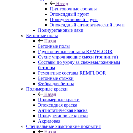
Назад
Грунтовочные составы
Эпоксидный грунт
Полиуретановый грунт
Эпоксидный антистатический грунт
Полиуретановые лаки
Бетонные полы
Назад
Бетонные полы
Грунтовочные составы REMFLOOR
Сухие упрочняющие смеси (топпинги)
Составы по уходу за свежевыложенным
бетоном
Ремонтные составы REMFLOOR
Бетонные стяжки
Фибра для бетона
Полимерные краски
Назад
Полимерные краски
Эпоксидная краска
Антистатическая краска
Полиуретановые краски
Акриловая
Специальные химстойкие покрытия
Назад