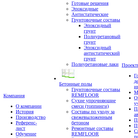
Готовые решения
Эпоксидные
Антистатические
Грунтовочные составы
Эпоксидный
грунт
Полиуретановый
грунт
Эпоксидный
антистатический
грунт
Полиуретановые лаки
Проект
Г
д
Бетонные полы
и
Грунтовочные составы
М
REMFLOOR
Компания
О
Сухие упрочняющие
у
О компании
смеси (топпинги)
П
История
Составы по уходу за
а
Производство
свежевыложенным
П
Референс-
бетоном
П
лист
Ремонтные составы
С
Обучение
REMFLOOR
п