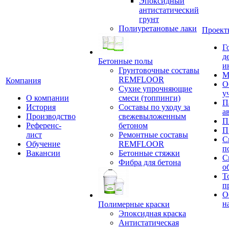
Эпоксидный
антистатический
грунт
Полиуретановые лаки
Проект
Г
д
Бетонные полы
и
Грунтовочные составы
М
REMFLOOR
Компания
О
Сухие упрочняющие
у
О компании
смеси (топпинги)
П
История
Составы по уходу за
а
Производство
свежевыложенным
П
Референс-
бетоном
П
лист
Ремонтные составы
С
Обучение
REMFLOOR
п
Вакансии
Бетонные стяжки
С
Фибра для бетона
о
Т
п
О
н
Полимерные краски
Эпоксидная краска
Антистатическая