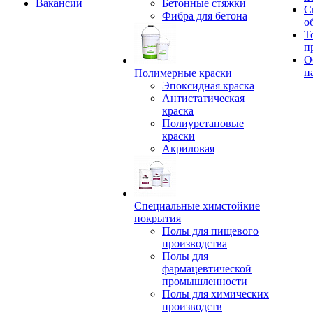
Вакансии
Бетонные стяжки
С
Фибра для бетона
о
Т
п
О
н
Полимерные краски
Эпоксидная краска
Антистатическая
краска
Полиуретановые
краски
Акриловая
Специальные химстойкие
покрытия
Полы для пищевого
производства
Полы для
фармацевтической
промышленности
Полы для химических
производств