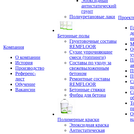
Эпоксидный
антистатический
грунт
Полиуретановые лаки
Проект
Г
д
Бетонные полы
и
Грунтовочные составы
М
REMFLOOR
Компания
О
Сухие упрочняющие
у
О компании
смеси (топпинги)
П
История
Составы по уходу за
а
Производство
свежевыложенным
П
Референс-
бетоном
П
лист
Ремонтные составы
С
Обучение
REMFLOOR
п
Вакансии
Бетонные стяжки
С
Фибра для бетона
о
Т
п
О
н
Полимерные краски
Эпоксидная краска
Антистатическая