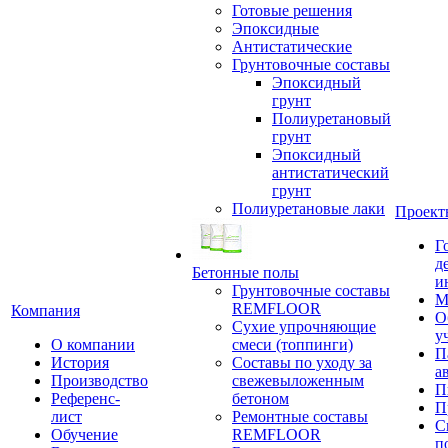
Готовые решения
Эпоксидные
Антистатические
Грунтовочные составы
Эпоксидный
грунт
Полиуретановый
грунт
Эпоксидный
антистатический
грунт
Полиуретановые лаки
Проект
Г
д
Бетонные полы
и
Грунтовочные составы
М
REMFLOOR
Компания
О
Сухие упрочняющие
у
О компании
смеси (топпинги)
П
История
Составы по уходу за
а
Производство
свежевыложенным
П
Референс-
бетоном
П
лист
Ремонтные составы
С
Обучение
REMFLOOR
п