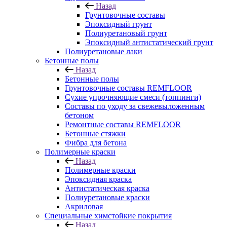
Назад
Грунтовочные составы
Эпоксидный грунт
Полиуретановый грунт
Эпоксидный антистатический грунт
Полиуретановые лаки
Бетонные полы
Назад
Бетонные полы
Грунтовочные составы REMFLOOR
Сухие упрочняющие смеси (топпинги)
Составы по уходу за свежевыложенным
бетоном
Ремонтные составы REMFLOOR
Бетонные стяжки
Фибра для бетона
Полимерные краски
Назад
Полимерные краски
Эпоксидная краска
Антистатическая краска
Полиуретановые краски
Акриловая
Специальные химстойкие покрытия
Назад